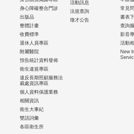
活動訊息
身心障礙整合門診
常見
法規查詢
出版品
書表
徵才公告
整體計畫
查詢
收費標準
影音
退休人員專區
活動
附屬醫院
New I
Serv
預告統計資料發佈
衛生違規專區
違反長期照顧服務法
裁處資訊專區
個人資料保護業務
相關資訊
衛生大事紀
雙語詞彙
各區衛生所