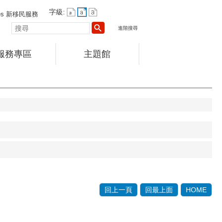
字級:
vices 新移民服務
搜
進階搜尋
尋
服務專區
主題館
回上一頁
回最上面
HOME