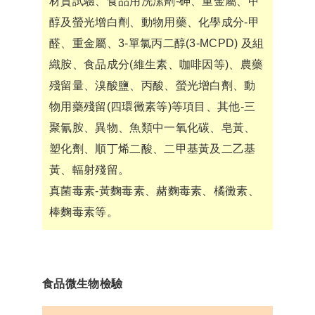
材質試驗、食品用洗潔劑-砷、重金屬、甲
醇及螢光增白劑、動物用藥、化學成分-甲
醛、重金屬、3-單氯丙二醇(3-MCPD) 及組
織胺、食品成分(維生素、咖啡因等)、農藥
殘留量、溴酸鹽、丙酸、螢光增白劑、動
物用藥殘留(四環黴素等)等項目、其他-三
聚氰胺、異物、魚類中一氧化碳、皂黃、
塑化劑、順丁烯二酸、二甲基黃及二乙基
黃、輻射殘留。
真菌毒素-黃麴毒素、赭麴毒素、橘黴素、
棒麴毒素等。
食品微生物檢驗