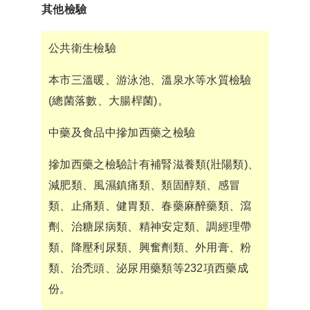
其他檢驗
公共衛生檢驗
本市三溫暖、游泳池、溫泉水等水質檢驗
(總菌落數、大腸桿菌)。
中藥及食品中摻加西藥之檢驗
摻加西藥之檢驗計有補腎滋養類(壯陽類)、
減肥類、風濕鎮痛類、類固醇類、感冒
類、止痛類、健胃類、春藥麻醉藥類、瀉
劑、治糖尿病類、精神安定類、調經理帶
類、降壓利尿類、興奮劑類、外用膏、粉
類、治禿頭、泌尿用藥類等232項西藥成
份。