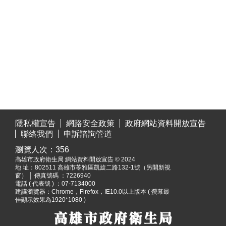
:::
隱私權宣告
網路安全政策
政府網站資料開放宣告
聯絡我們
申訴諮詢管道
瀏覽人次：
356
高雄市政府衛生局 網站資料開放宣告 © 2024
地 址：
802511 高雄市苓雅區凱旋二路132-1號（另開新視
窗）
│ 傳真號碼 ：7226940
電話 ( 代表號 ) ：07-7134000
建議瀏覽器：Chrome，Firefox，IE10.0以上版本 ( 螢幕最
佳顯示效果為1920*1080 )