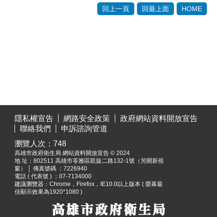
回上一頁
回最上面
HOME
:::
隱私權宣告
網路安全政策
政府網站資料開放宣告
聯絡我們
申訴諮詢管道
瀏覽人次：
748
高雄市政府衛生局 網站資料開放宣告 © 2024
地 址：
802511 高雄市苓雅區凱旋二路132-1號（另開新視
窗）
│ 傳真號碼 ：7226940
電話 ( 代表號 ) ：07-7134000
建議瀏覽器：Chrome，Firefox，IE10.0以上版本 ( 螢幕最
佳顯示效果為1920*1080 )