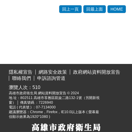
回上一頁
回最上面
HOME
:::
隱私權宣告
網路安全政策
政府網站資料開放宣告
聯絡我們
申訴諮詢管道
瀏覽人次：
510
高雄市政府衛生局 網站資料開放宣告 © 2024
地 址：
802511 高雄市苓雅區凱旋二路132-1號（另開新視
窗）
│ 傳真號碼 ：7226940
電話 ( 代表號 ) ：07-7134000
建議瀏覽器：Chrome，Firefox，IE10.0以上版本 ( 螢幕最
佳顯示效果為1920*1080 )