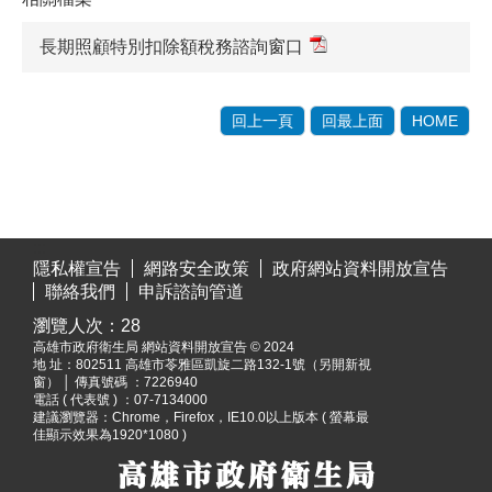
長期照顧特別扣除額稅務諮詢窗口
回上一頁
回最上面
HOME
:::
隱私權宣告
網路安全政策
政府網站資料開放宣告
聯絡我們
申訴諮詢管道
瀏覽人次：
28
高雄市政府衛生局 網站資料開放宣告 © 2024
地 址：
802511 高雄市苓雅區凱旋二路132-1號（另開新視
窗）
│ 傳真號碼 ：7226940
電話 ( 代表號 ) ：07-7134000
建議瀏覽器：Chrome，Firefox，IE10.0以上版本 ( 螢幕最
佳顯示效果為1920*1080 )