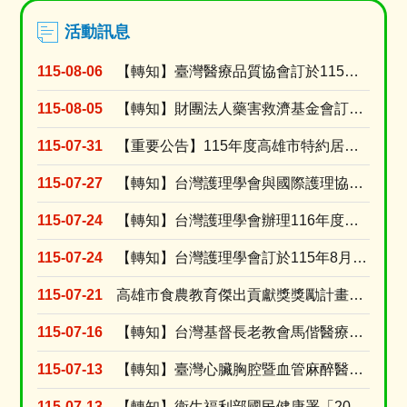
活動訊息
115-08-06
【轉知】臺灣醫療品質協會訂於115年9月8日假高雄榮民總醫院門診大樓第二會議室舉辦「護理人的....
115-08-05
【轉知】財團法人藥害救濟基金會訂於115年9月9日舉辦「2026【醫識能•藥識能】線上直播講....
115-07-31
【重要公告】115年度高雄市特約居家長照機構績優長照人員表揚活動，收件受理期限延長至115年....
115-07-27
【轉知】台灣護理學會與國際護理協會(ICN)共同辦理2027年「第31屆ICN 國際護理大會....
115-07-24
【轉知】台灣護理學會辦理116年度個別型研究計畫補助申請
115-07-24
【轉知】台灣護理學會訂於115年8月15日舉辦「腫瘤照護實證應用」網路研習會(線上視訊課程)
115-07-21
高雄市食農教育傑出貢獻獎獎勵計畫及活動簡章
115-07-16
【轉知】台灣基督長老教會馬偕醫療財團法人台東馬偕紀念醫院訂於115年8月15日(星期六)舉辦....
115-07-13
【轉知】臺灣心臟胸腔暨血管麻醉醫學會訂於115年8月30日辦理2026年臺灣心臟胸腔暨血管麻....
115-07-13
【轉知】衛生福利部國民健康署「2026逆轉代謝 健康加值」活動開跑