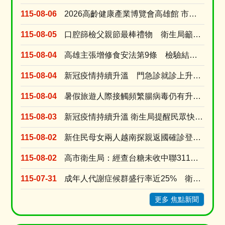
115-08-06
2026高齡健康產業博覽會高雄館 市府公私協力打造多元支持中高齡長輩生活方案
115-08-05
口腔篩檢父親節最棒禮物 衛生局籲家長戒檳做榜樣、青少年勇拒第一口檳榔
115-08-04
高雄主張增修食安法第9條 檢驗結果與粗油流向應申報 強化風險預警
115-08-04
新冠疫情持續升溫 門急診就診上升逾8成 新冠疫苗庫存僅1萬餘劑 近一周接種量是前一週的....
115-08-04
暑假旅遊人際接觸頻繁腸病毒仍有升溫風險 衛生局提醒勤洗手有症狀快就醫
115-08-03
新冠疫情持續升溫 衛生局提醒民眾快篩就醫別吃剩藥 以免延誤黃金治療期
115-08-02
新住民母女兩人越南探親返國確診登革熱 就診未告知旅遊史衛生局依法裁罰
115-08-02
高市衛生局：經查台糖未收中聯311油槽不合格半成品原料油 台糖涉及中聯油品7/9早已預防性下....
115-07-31
成年人代謝症候群盛行率近25% 衛生局推線上線下雙抽獎活動提升正確認
更多 焦點新聞