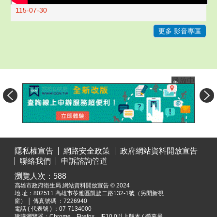
115-07-30
更多 影音專區
播放中
目
:::
前
隱私權宣告
網路安全政策
政府網站資料開放宣告
切
聯絡我們
申訴諮詢管道
換
瀏覽人次：
588
至:
高雄市政府衛生局 網站資料開放宣告 © 2024
我
地 址：
802511 高雄市苓雅區凱旋二路132-1號（另開新視
的
窗）
│ 傳真號碼 ：7226940
E
電話 ( 代表號 ) ：07-7134000
建議瀏覽器：Chrome，Firefox，IE10.0以上版本 ( 螢幕最