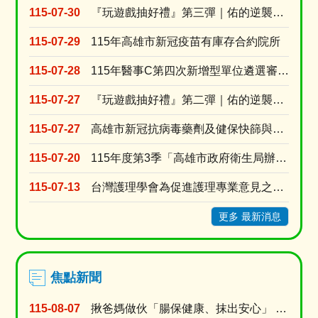
後
115-07-30
『玩遊戲抽好禮』第三彈｜佑的逆襲：代謝升級！
整
頓
115-07-29
115年高雄市新冠疫苗有庫存合約院所
環
境
115-07-28
115年醫事C第四次新增型單位遴選審查結果
宣
導
115-07-27
『玩遊戲抽好禮』第二彈｜佑的逆襲：拒檳行動！
115-07-27
高雄市新冠抗病毒藥劑及健保快篩與自費快篩醫療院所名單
115-07-20
115年度第3季「高雄市政府衛生局辦理長期照顧十年計畫3.0居家式照顧暨喘息服務特約審查」
115-07-13
台灣護理學會為促進護理專業意見之蒐集與交流，強化護理人員參與公共事務及政策發展之機會建置「公....
更多 最新消息
焦點新聞
115-08-07
揪爸媽做伙「腸保健康、抹出安心」 衛生局8月父親節篩檢專案送百元超商禮券