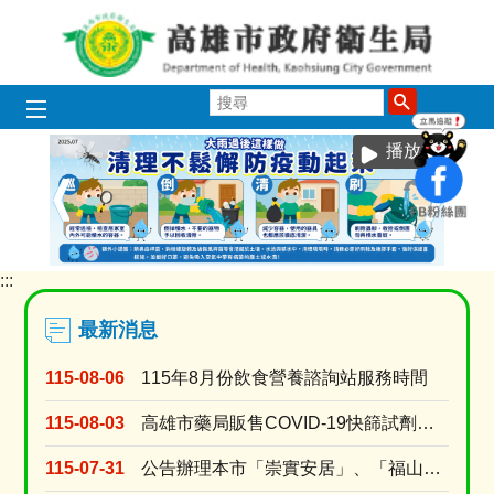
跳到主要內容區塊
搜
尋
播放中
:::
目
前
顯
最新消息
示
圖
115-08-06
115年8月份飲食營養諮詢站服務時間
片:
115
115-08-03
高雄市藥局販售COVID-19快篩試劑名單 (115年8月3日上午10時調查)
豪
雨
115-07-31
公告辦理本市「崇實安居」、「福山安居」、「鳳誠安居」、「鳳松安居」、「美都安居」、「岡山社宅....
過