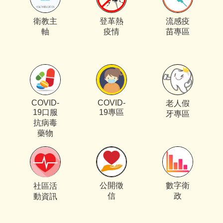
衛教主
登革熱
流感疫
軸
疫情
苗專區
COVID-
COVID-
老人假
19口服
19專區
牙專區
抗病毒
藥物
公開徵
數字衛
社區活
信
政
動資訊