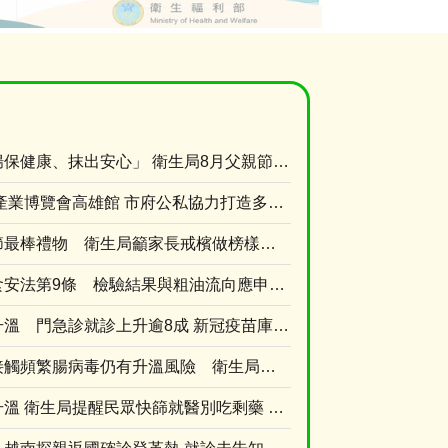
揪爸媽做伙「腸保健康、抹出安心」 衛生局8月父親節篩檢專案送百元超商禮券
2026高齡健康產業博覽會高雄館 市府公私協力打造多元支持中高齡長輩生活方案
口腔篩檢父親節最棒禮物 衛生局籲家長戒檳做榜樣、青少年勇拒第一口檳榔
高雄主張增修食安法第9條 檢驗結果與粗油流向應申報 強化風險預警
新冠疫情持續升溫 門急診就診上升逾8成 新冠疫苗庫存僅1萬餘劑 近一周接種量是前一週的....
暑假旅遊人際接觸頻繁腸病毒仍有升溫風險 衛生局提醒勤洗手有症狀快就醫
新冠疫情持續升溫 衛生局提醒民眾快篩就醫別吃剩藥 以免延誤黃金治療期