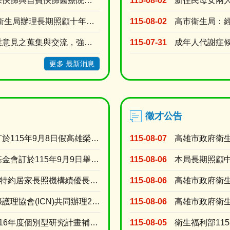
高雄市新冠抗病毒藥劑及健保快篩與自費快篩醫療院所名單
115-08-02
115年度第3季「高雄市政府衛生局辦理長期照顧十年計畫3.0居家式照顧暨喘息服務特約審查」
115-08-02
台灣護理學會為促進護理專業意見之蒐集與交流，強化護理人員參與公共事務及政策發展之機會建置「公....
115-07-31
更多 最新消息
徵才公告
【轉知】臺灣醫療品質協會訂於115年9月8日假高雄榮民總醫院門診大樓第二會議室舉辦「護理人的....
115-08-07
【轉知】財團法人藥害救濟基金會訂於115年9月9日舉辦「2026【醫識能•藥識能】線上直播講....
115-08-06
【重要公告】115年度高雄市特約居家長照機構績優長照人員表揚活動，收件受理期限延長至115年....
115-08-06
【轉知】台灣護理學會與國際護理協會(ICN)共同辦理2027年「第31屆ICN 國際護理大會....
115-08-06
【轉知】台灣護理學會辦理116年度個別型研究計畫補助申請
115-08-05