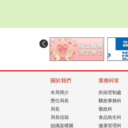
目
前
關於我們
業務科室
切
換
本局簡介
疾病管制處
至:
預
歷任局長
醫政事務科
立
局長
藥政科
醫
局長信箱
食品衛生科
療
決
組織架構圖
健康管理科