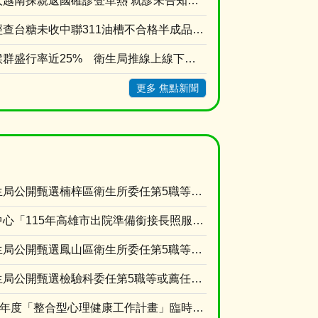
新住民母女兩人越南探親返國確診登革熱 就診未告知旅遊史衛生局依法裁罰
高市衛生局：經查台糖未收中聯311油槽不合格半成品原料油 台糖涉及中聯油品7/9早已預防性下....
成年人代謝症候群盛行率近25% 衛生局推線上線下雙抽獎活動提升正確認
更多 焦點新聞
高雄市政府衛生局公開甄選楠梓區衛生所委任第5職等或薦任第6職等至第7職等綜合行政職系課員1名
本局長期照顧中心「115年高雄市出院準備銜接長照服務獎勵計畫」臨時人員甄選資格符合名單及甄選....
高雄市政府衛生局公開甄選鳳山區衛生所委任第5職等或薦任第6職等至第7職等衛生技術職系技士1名
高雄市政府衛生局公開甄選檢驗科委任第5職等或薦任第6職等至第7職等衛生技術職系技士(A670....
衛生福利部115年度「整合型心理健康工作計畫」臨時人員 甄選資格符合名單及甄選時間