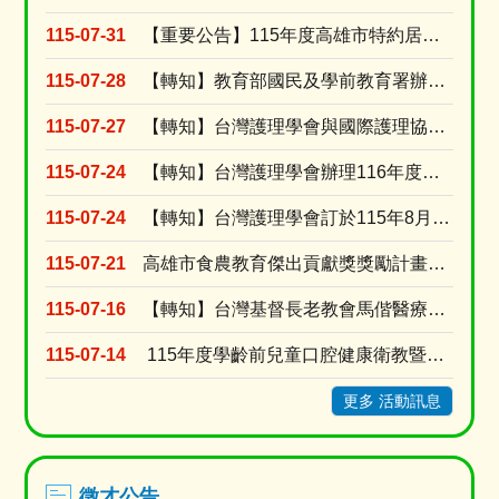
115-07-31
【重要公告】115年度高雄市特約居家長照機構績優長照人員表揚活動，收件受理期限延長至115年....
115-07-28
【轉知】教育部國民及學前教育署辦理115年『青年百億海外圓夢基金計畫』海外翱翔組G-4-6『....
115-07-27
【轉知】台灣護理學會與國際護理協會(ICN)共同辦理2027年「第31屆ICN 國際護理大會....
115-07-24
【轉知】台灣護理學會辦理116年度個別型研究計畫補助申請
115-07-24
【轉知】台灣護理學會訂於115年8月15日舉辦「腫瘤照護實證應用」網路研習會(線上視訊課程)
115-07-21
高雄市食農教育傑出貢獻獎獎勵計畫及活動簡章
115-07-16
【轉知】台灣基督長老教會馬偕醫療財團法人台東馬偕紀念醫院訂於115年8月15日(星期六)舉辦....
115-07-14
115年度學齡前兒童口腔健康衛教暨兒童安全種子師資教育訓練-錄取名單
更多 活動訊息
徵才公告