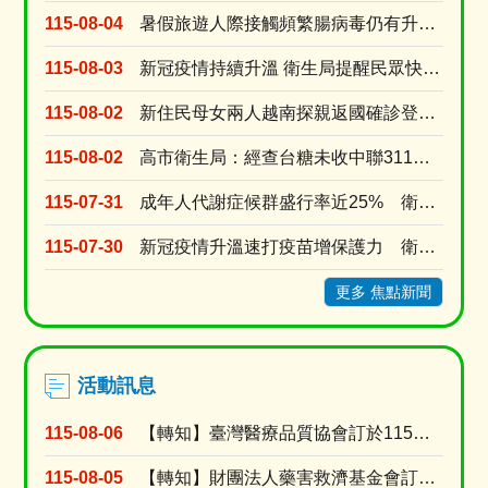
115-08-04
暑假旅遊人際接觸頻繁腸病毒仍有升溫風險 衛生局提醒勤洗手有症狀快就醫
115-08-03
新冠疫情持續升溫 衛生局提醒民眾快篩就醫別吃剩藥 以免延誤黃金治療期
115-08-02
新住民母女兩人越南探親返國確診登革熱 就診未告知旅遊史衛生局依法裁罰
115-08-02
高市衛生局：經查台糖未收中聯311油槽不合格半成品原料油 台糖涉及中聯油品7/9早已預防性下....
115-07-31
成年人代謝症候群盛行率近25% 衛生局推線上線下雙抽獎活動提升正確認
115-07-30
新冠疫情升溫速打疫苗增保護力 衛生局今增配疫苗2萬劑配送轄內醫療院所
更多 焦點新聞
活動訊息
115-08-06
【轉知】臺灣醫療品質協會訂於115年9月8日假高雄榮民總醫院門診大樓第二會議室舉辦「護理人的....
115-08-05
【轉知】財團法人藥害救濟基金會訂於115年9月9日舉辦「2026【醫識能•藥識能】線上直播講....