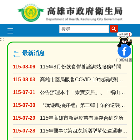
跳到主要內容區塊
搜
中聯問題油品專區
1150729_新冠疫
115度_電子煙違
115豪雨過後整
長照3.0
115衛教主
癌症健康
失智照
尋
:::
目
播放中
前
顯
最新消息
示
圖
115-08-06
115年8月份飲食營養諮詢站服務時間
片:
長
115-08-03
高雄市藥局販售COVID-19快篩試劑名單 (115年8月3日上午10時調查)
照
3.0
115-07-31
公告辦理本市「崇實安居」、「福山安居」、「鳳誠安居」、「鳳松安居」、「美都安居」、「岡山社宅....
115-07-30
『玩遊戲抽好禮』第三彈｜佑的逆襲：代謝升級！
115-07-29
115年高雄市新冠疫苗有庫存合約院所
115-07-28
115年醫事C第四次新增型單位遴選審查結果