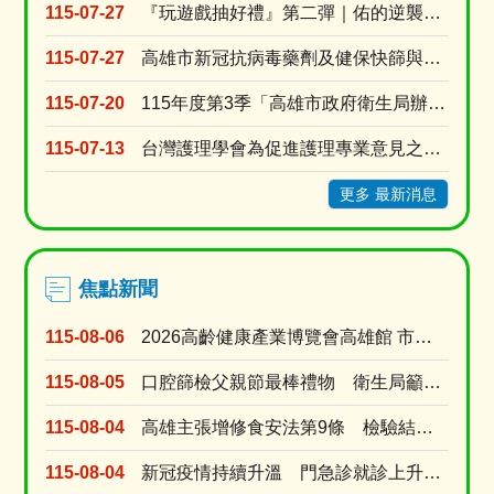
115-07-27
『玩遊戲抽好禮』第二彈｜佑的逆襲：拒檳行動！
115-07-27
高雄市新冠抗病毒藥劑及健保快篩與自費快篩醫療院所名單
115-07-20
115年度第3季「高雄市政府衛生局辦理長期照顧十年計畫3.0居家式照顧暨喘息服務特約審查」
115-07-13
台灣護理學會為促進護理專業意見之蒐集與交流，強化護理人員參與公共事務及政策發展之機會建置「公....
更多 最新消息
焦點新聞
115-08-06
2026高齡健康產業博覽會高雄館 市府公私協力打造多元支持中高齡長輩生活方案
115-08-05
口腔篩檢父親節最棒禮物 衛生局籲家長戒檳做榜樣、青少年勇拒第一口檳榔
115-08-04
高雄主張增修食安法第9條 檢驗結果與粗油流向應申報 強化風險預警
115-08-04
新冠疫情持續升溫 門急診就診上升逾8成 新冠疫苗庫存僅1萬餘劑 近一周接種量是前一週的....