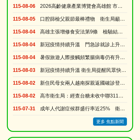
115-08-06
2026高齡健康產業博覽會高雄館 市府公私協力打造多元支持中高齡長輩生活方案
115-08-05
口腔篩檢父親節最棒禮物 衛生局籲家長戒檳做榜樣、青少年勇拒第一口檳榔
115-08-04
高雄主張增修食安法第9條 檢驗結果與粗油流向應申報 強化風險預警
115-08-04
新冠疫情持續升溫 門急診就診上升逾8成 新冠疫苗庫存僅1萬餘劑 近一周接種量是前一週的....
115-08-04
暑假旅遊人際接觸頻繁腸病毒仍有升溫風險 衛生局提醒勤洗手有症狀快就醫
115-08-03
新冠疫情持續升溫 衛生局提醒民眾快篩就醫別吃剩藥 以免延誤黃金治療期
115-08-02
新住民母女兩人越南探親返國確診登革熱 就診未告知旅遊史衛生局依法裁罰
115-08-02
高市衛生局：經查台糖未收中聯311油槽不合格半成品原料油 台糖涉及中聯油品7/9早已預防性下....
115-07-31
成年人代謝症候群盛行率近25% 衛生局推線上線下雙抽獎活動提升正確認
更多 焦點新聞