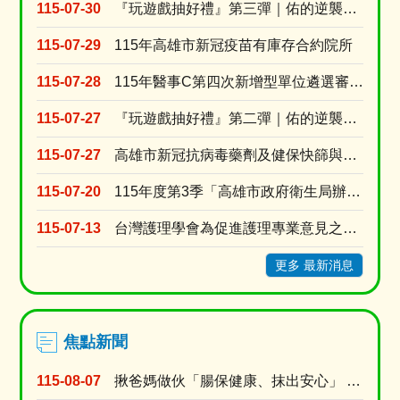
油
115-07-30
『玩遊戲抽好禮』第三彈｜佑的逆襲：代謝升級！
品
115-07-29
115年高雄市新冠疫苗有庫存合約院所
專
區
115-07-28
115年醫事C第四次新增型單位遴選審查結果
115-07-27
『玩遊戲抽好禮』第二彈｜佑的逆襲：拒檳行動！
115-07-27
高雄市新冠抗病毒藥劑及健保快篩與自費快篩醫療院所名單
115-07-20
115年度第3季「高雄市政府衛生局辦理長期照顧十年計畫3.0居家式照顧暨喘息服務特約審查」
115-07-13
台灣護理學會為促進護理專業意見之蒐集與交流，強化護理人員參與公共事務及政策發展之機會建置「公....
更多 最新消息
焦點新聞
115-08-07
揪爸媽做伙「腸保健康、抹出安心」 衛生局8月父親節篩檢專案送百元超商禮券