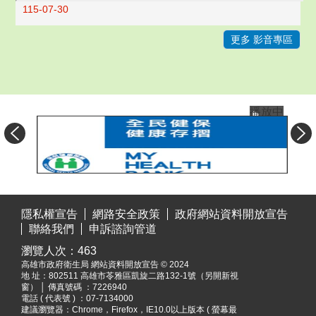
115-07-30
更多 影音專區
播放中
目
:::
前
隱私權宣告
網路安全政策
政府網站資料開放宣告
切
聯絡我們
申訴諮詢管道
換
瀏覽人次：
463
至:
高雄市政府衛生局 網站資料開放宣告 © 2024
全
地 址：
802511 高雄市苓雅區凱旋二路132-1號（另開新視
民
窗）
│ 傳真號碼 ：7226940
健
電話 ( 代表號 ) ：07-7134000
建議瀏覽器：Chrome，Firefox，IE10.0以上版本 ( 螢幕最
保