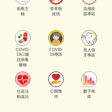
衛教主
登革熱
流感疫
軸
疫情
苗專區
COVID-
COVID-
老人假
19口服
19專區
牙專區
抗病毒
藥物
公開徵
數字衛
社區活
信
政
動資訊