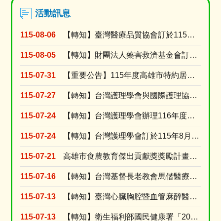
活動訊息
115-08-06
【轉知】臺灣醫療品質協會訂於115年9月8日假高雄榮民總醫院門診大樓第二會議室舉辦「護理人的....
115-08-05
【轉知】財團法人藥害救濟基金會訂於115年9月9日舉辦「2026【醫識能•藥識能】線上直播講....
115-07-31
【重要公告】115年度高雄市特約居家長照機構績優長照人員表揚活動，收件受理期限延長至115年....
115-07-27
【轉知】台灣護理學會與國際護理協會(ICN)共同辦理2027年「第31屆ICN 國際護理大會....
115-07-24
【轉知】台灣護理學會辦理116年度個別型研究計畫補助申請
115-07-24
【轉知】台灣護理學會訂於115年8月15日舉辦「腫瘤照護實證應用」網路研習會(線上視訊課程)
115-07-21
高雄市食農教育傑出貢獻獎獎勵計畫及活動簡章
115-07-16
【轉知】台灣基督長老教會馬偕醫療財團法人台東馬偕紀念醫院訂於115年8月15日(星期六)舉辦....
115-07-13
【轉知】臺灣心臟胸腔暨血管麻醉醫學會訂於115年8月30日辦理2026年臺灣心臟胸腔暨血管麻....
115-07-13
【轉知】衛生福利部國民健康署「2026逆轉代謝 健康加值」活動開跑