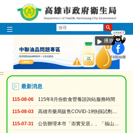
跳到主要內容區塊
搜
尋
播放中
:::
目
前
顯
最新消息
示
圖
115-08-06
115年8月份飲食營養諮詢站服務時間
片:
中
115-08-03
高雄市藥局販售COVID-19快篩試劑名單 (115年8月3日上午10時調查)
聯
問
115-07-31
公告辦理本市「崇實安居」、「福山安居」、「鳳誠安居」、「鳳松安居」、「美都安居」、「岡山社宅....
題