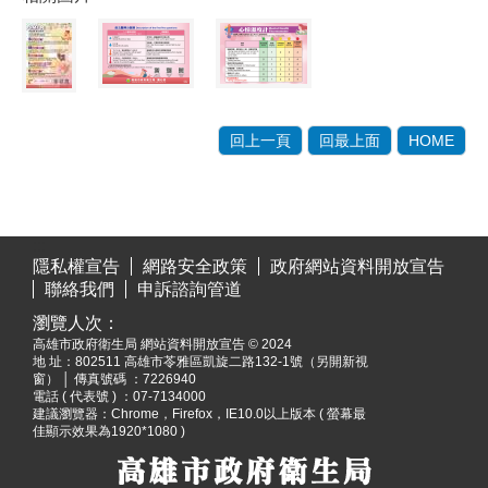
回上一頁
回最上面
HOME
:::
隱私權宣告
網路安全政策
政府網站資料開放宣告
聯絡我們
申訴諮詢管道
瀏覽人次：
高雄市政府衛生局 網站資料開放宣告 © 2024
地 址：
802511 高雄市苓雅區凱旋二路132-1號（另開新視
窗）
│ 傳真號碼 ：7226940
電話 ( 代表號 ) ：07-7134000
建議瀏覽器：Chrome，Firefox，IE10.0以上版本 ( 螢幕最
佳顯示效果為1920*1080 )