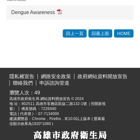
Dengue Awareness
回上一頁
回最上面
HOME
:::
隱私權宣告
網路安全政策
政府網站資料開放宣告
聯絡我們
申訴諮詢管道
瀏覽人次：
49
高雄市政府衛生局 網站資料開放宣告 © 2024
地 址：
802511 高雄市苓雅區凱旋二路132-1號（另開新視
窗）
│ 傳真號碼 ：7226940
電話 ( 代表號 ) ：07-7134000
建議瀏覽器：Chrome，Firefox，IE10.0以上版本 ( 螢幕最
佳顯示效果為1920*1080 )