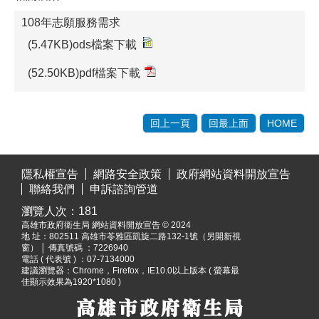
108年志願服務需求
(5.47KB)ods檔案下載
(52.50KB)pdf檔案下載
回上一頁
回最上面
HOME
:::
隱私權宣告
網路安全政策
政府網站資料開放宣告
聯絡我們
申訴諮詢管道
瀏覽人次：
181
高雄市政府衛生局 網站資料開放宣告 © 2024
地 址：
802511 高雄市苓雅區凱旋二路132-1號（另開新視
窗）
│ 傳真號碼 ：7226940
電話 ( 代表號 ) ：07-7134000
建議瀏覽器：Chrome，Firefox，IE10.0以上版本 ( 螢幕最
佳顯示效果為1920*1080 )