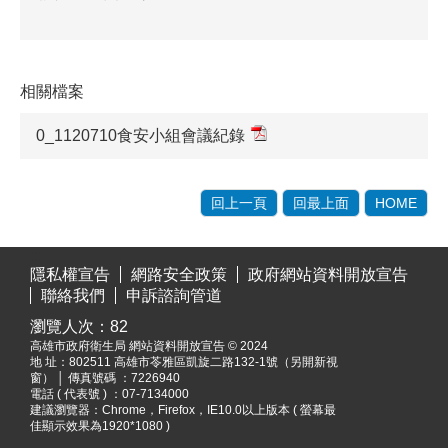
相關檔案
0_1120710食安小組會議紀錄
回上一頁
回最上面
HOME
:::
隱私權宣告
網路安全政策
政府網站資料開放宣告
聯絡我們
申訴諮詢管道
瀏覽人次：
82
高雄市政府衛生局 網站資料開放宣告 © 2024
地 址：
802511 高雄市苓雅區凱旋二路132-1號（另開新視
窗）
│ 傳真號碼 ：7226940
電話 ( 代表號 ) ：07-7134000
建議瀏覽器：Chrome，Firefox，IE10.0以上版本 ( 螢幕最
佳顯示效果為1920*1080 )