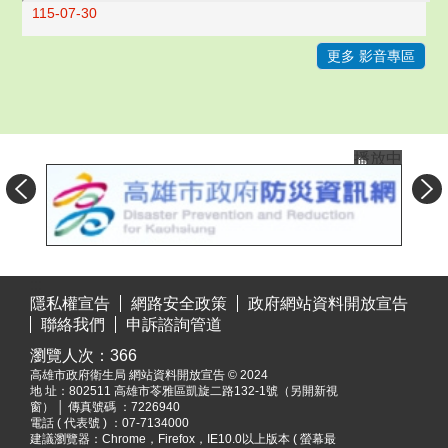
115-07-30
更多 影音專區
播放中
目
:::
前
隱私權宣告
網路安全政策
政府網站資料開放宣告
切
聯絡我們
申訴諮詢管道
換
瀏覽人次：
366
至:
高雄市政府衛生局 網站資料開放宣告 © 2024
高
地 址：
802511 高雄市苓雅區凱旋二路132-1號（另開新視
雄
窗）
│ 傳真號碼 ：7226940
市
電話 ( 代表號 ) ：07-7134000
建議瀏覽器：Chrome，Firefox，IE10.0以上版本 ( 螢幕最