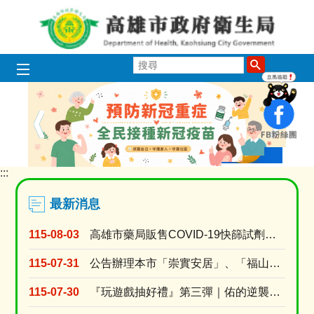
跳到主要內容區塊
搜
尋
播放中
:::
目
前
顯
最新消息
示
圖
115-08-03
高雄市藥局販售COVID-19快篩試劑名單 (115年8月3日上午10時調查)
片:
1150729_
115-07-31
公告辦理本市「崇實安居」、「福山安居」、「鳳誠安居」、「鳳松安居」、「美都安居」、「岡山社宅....
新
冠
115-07-30
『玩遊戲抽好禮』第三彈｜佑的逆襲：代謝升級！
疫