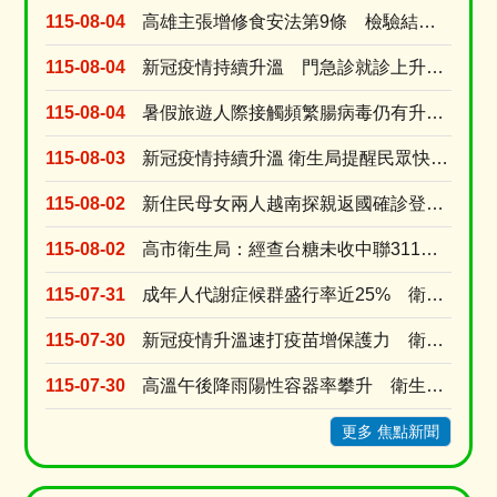
115-08-04
高雄主張增修食安法第9條 檢驗結果與粗油流向應申報 強化風險預警
115-08-04
新冠疫情持續升溫 門急診就診上升逾8成 新冠疫苗庫存僅1萬餘劑 近一周接種量是前一週的....
115-08-04
暑假旅遊人際接觸頻繁腸病毒仍有升溫風險 衛生局提醒勤洗手有症狀快就醫
115-08-03
新冠疫情持續升溫 衛生局提醒民眾快篩就醫別吃剩藥 以免延誤黃金治療期
115-08-02
新住民母女兩人越南探親返國確診登革熱 就診未告知旅遊史衛生局依法裁罰
115-08-02
高市衛生局：經查台糖未收中聯311油槽不合格半成品原料油 台糖涉及中聯油品7/9早已預防性下....
115-07-31
成年人代謝症候群盛行率近25% 衛生局推線上線下雙抽獎活動提升正確認
115-07-30
新冠疫情升溫速打疫苗增保護力 衛生局今增配疫苗2萬劑配送轄內醫療院所
115-07-30
高溫午後降雨陽性容器率攀升 衛生局嚴查高風險場域揪國營事業孳生病媒蚊多項缺失
更多 焦點新聞