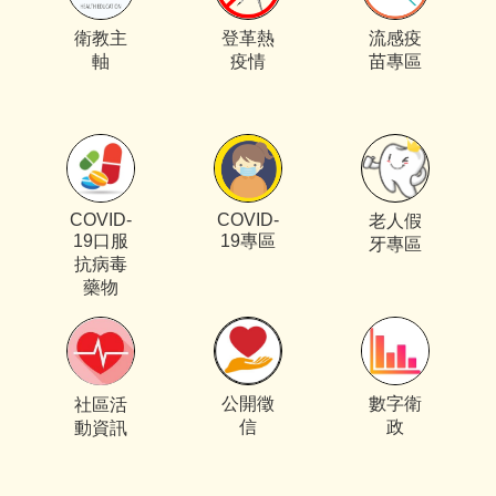
衛教主
登革熱
流感疫
軸
疫情
苗專區
COVID-
COVID-
老人假
19口服
19專區
牙專區
抗病毒
藥物
公開徵
數字衛
社區活
信
政
動資訊