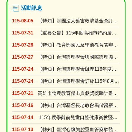
活動訊息
115-08-05
【轉知】財團法人藥害救濟基金會訂於115年9月9日舉辦「2026【醫識能•藥識能】線上直播講....
115-07-31
【重要公告】115年度高雄市特約居家長照機構績優長照人員表揚活動，收件受理期限延長至115年....
115-07-28
【轉知】教育部國民及學前教育署辦理115年『青年百億海外圓夢基金計畫』海外翱翔組G-4-6『....
115-07-27
【轉知】台灣護理學會與國際護理協會(ICN)共同辦理2027年「第31屆ICN 國際護理大會....
115-07-24
【轉知】台灣護理學會辦理116年度個別型研究計畫補助申請
115-07-24
【轉知】台灣護理學會訂於115年8月15日舉辦「腫瘤照護實證應用」網路研習會(線上視訊課程)
115-07-21
高雄市食農教育傑出貢獻獎獎勵計畫及活動簡章
115-07-16
【轉知】台灣基督長老教會馬偕醫療財團法人台東馬偕紀念醫院訂於115年8月15日(星期六)舉辦....
115-07-14
115年度學齡前兒童口腔健康衛教暨兒童安全種子師資教育訓練-錄取名單
115-07-13
【轉知】臺灣心臟胸腔暨血管麻醉醫學會訂於115年8月30日辦理2026年臺灣心臟胸腔暨血管麻....