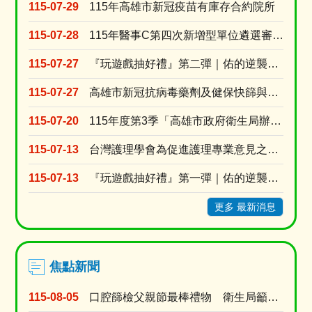
苗
115-07-29
115年高雄市新冠疫苗有庫存合約院所
橫
幅
115-07-28
115年醫事C第四次新增型單位遴選審查結果
115-07-27
『玩遊戲抽好禮』第二彈｜佑的逆襲：拒檳行動！
115-07-27
高雄市新冠抗病毒藥劑及健保快篩與自費快篩醫療院所名單
115-07-20
115年度第3季「高雄市政府衛生局辦理長期照顧十年計畫3.0居家式照顧暨喘息服務特約審查」
115-07-13
台灣護理學會為促進護理專業意見之蒐集與交流，強化護理人員參與公共事務及政策發展之機會建置「公....
115-07-13
『玩遊戲抽好禮』第一彈｜佑的逆襲：失智不慌！
更多 最新消息
焦點新聞
115-08-05
口腔篩檢父親節最棒禮物 衛生局籲家長戒檳做榜樣、青少年勇拒第一口檳榔