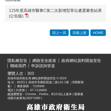
115年度高雄市醫事C第二次新增型單位遴選審查結果
(公告版)
回上一頁
回最上面
HOME
:::
隱私權宣告
網路安全政策
政府網站資料開放宣告
聯絡我們
申訴諮詢管道
瀏覽人次：
303
高雄市政府衛生局 網站資料開放宣告 © 2024
地 址：
802511 高雄市苓雅區凱旋二路132-1號（另開新視
窗）
│ 傳真號碼 ：7226940
電話 ( 代表號 ) ：07-7134000
建議瀏覽器：Chrome，Firefox，IE10.0以上版本 ( 螢幕最
佳顯示效果為1920*1080 )