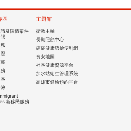
專區
主題館
申請及陳情案件
衛教主軸
時限
長期照顧中心
服務
癌症健康篩檢便利網
問題
食安地圖
下載
社區健康資源平台
服務
加水站衛生管理系統
專區
高雄市健檢預約平台
相簿
mmigrant
ices 新移民服務