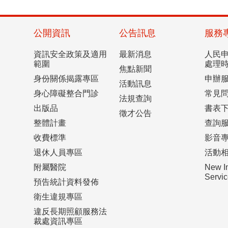
公開資訊
公告訊息
服務
資訊安全政策及適用
最新消息
人民
範圍
處理
焦點新聞
身份關係揭露專區
申辦
活動訊息
身心障礙整合門診
常見
法規查詢
出版品
書表
徵才公告
整體計畫
查詢
收費標準
影音
退休人員專區
活動
附屬醫院
New I
Serv
預告統計資料發佈
衛生違規專區
違反長期照顧服務法
裁處資訊專區