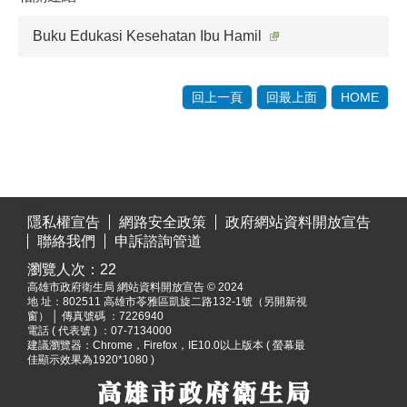
Buku Edukasi Kesehatan Ibu Hamil
回上一頁
回最上面
HOME
:::
隱私權宣告
網路安全政策
政府網站資料開放宣告
聯絡我們
申訴諮詢管道
瀏覽人次：
22
高雄市政府衛生局 網站資料開放宣告 © 2024
地 址：
802511 高雄市苓雅區凱旋二路132-1號（另開新視
窗）
│ 傳真號碼 ：7226940
電話 ( 代表號 ) ：07-7134000
建議瀏覽器：Chrome，Firefox，IE10.0以上版本 ( 螢幕最
佳顯示效果為1920*1080 )