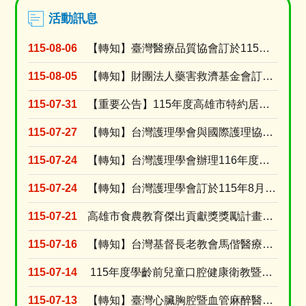
活動訊息
115-08-06
【轉知】臺灣醫療品質協會訂於115年9月8日假高雄榮民總醫院門診大樓第二會議室舉辦「護理人的....
115-08-05
【轉知】財團法人藥害救濟基金會訂於115年9月9日舉辦「2026【醫識能•藥識能】線上直播講....
115-07-31
【重要公告】115年度高雄市特約居家長照機構績優長照人員表揚活動，收件受理期限延長至115年....
115-07-27
【轉知】台灣護理學會與國際護理協會(ICN)共同辦理2027年「第31屆ICN 國際護理大會....
115-07-24
【轉知】台灣護理學會辦理116年度個別型研究計畫補助申請
115-07-24
【轉知】台灣護理學會訂於115年8月15日舉辦「腫瘤照護實證應用」網路研習會(線上視訊課程)
115-07-21
高雄市食農教育傑出貢獻獎獎勵計畫及活動簡章
115-07-16
【轉知】台灣基督長老教會馬偕醫療財團法人台東馬偕紀念醫院訂於115年8月15日(星期六)舉辦....
115-07-14
115年度學齡前兒童口腔健康衛教暨兒童安全種子師資教育訓練-錄取名單
115-07-13
【轉知】臺灣心臟胸腔暨血管麻醉醫學會訂於115年8月30日辦理2026年臺灣心臟胸腔暨血管麻....