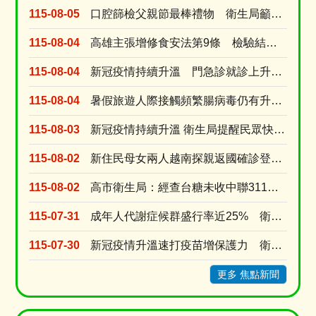
115-08-05
口腔篩檢父親節最棒禮物 衛生局籲家長戒檳做榜樣、青少年勇拒第一口檳榔
115-08-04
高雄主張增修食安法第9條 檢驗結果與粗油流向應申報 強化風險預警
115-08-04
新冠疫情持續升溫 門急診就診上升逾8成 新冠疫苗庫存僅1萬餘劑 近一周接種量是前一週的....
115-08-04
暑假旅遊人際接觸頻繁腸病毒仍有升溫風險 衛生局提醒勤洗手有症狀快就醫
115-08-03
新冠疫情持續升溫 衛生局提醒民眾快篩就醫別吃剩藥 以免延誤黃金治療期
115-08-02
新住民母女兩人越南探親返國確診登革熱 就診未告知旅遊史衛生局依法裁罰
115-08-02
高市衛生局：經查台糖未收中聯311油槽不合格半成品原料油 台糖涉及中聯油品7/9早已預防性下....
115-07-31
成年人代謝症候群盛行率近25% 衛生局推線上線下雙抽獎活動提升正確認
115-07-30
新冠疫情升溫速打疫苗增保護力 衛生局今增配疫苗2萬劑配送轄內醫療院所
更多 焦點新聞