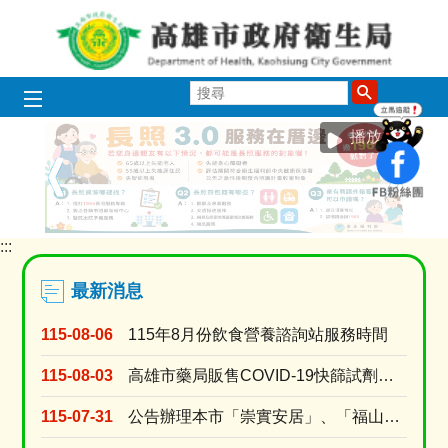
跳到主要內容區塊
搜
尋
播放中
:::
目
前
顯
最新消息
示
圖
115-08-06
115年8月份飲食營養諮詢站服務時間
片:
長
115-08-03
高雄市藥局販售COVID-19快篩試劑名單 (115年8月3日上午10時調查)
照
3.0
115-07-31
公告辦理本市「崇實安居」、「福山安居」、「鳳誠安居」、「鳳松安居」、「美都安居」、「岡山社宅....