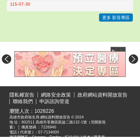
115-07-30
更多 影音專區
播放中
目
:::
前
隱私權宣告
網路安全政策
政府網站資料開放宣告
切
聯絡我們
申訴諮詢管道
換
瀏覽人次：
1028226
至:
高雄市政府衛生局 網站資料開放宣告 © 2024
預
地 址：
802511 高雄市苓雅區凱旋二路132-1號（另開新視
立
窗）
│ 傳真號碼 ：7226940
醫
電話 ( 代表號 ) ：07-7134000
建議瀏覽器：Chrome，Firefox，IE10.0以上版本 ( 螢幕最
療