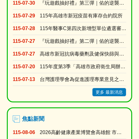
115-07-30
『玩遊戲抽好禮』第三彈｜佑的逆襲：代謝升級！
115-07-29
115年高雄市新冠疫苗有庫存合約院所
115-07-28
115年醫事C第四次新增型單位遴選審查結果
115-07-27
『玩遊戲抽好禮』第二彈｜佑的逆襲：拒檳行動！
115-07-27
高雄市新冠抗病毒藥劑及健保快篩與自費快篩醫療院所名單
115-07-20
115年度第3季「高雄市政府衛生局辦理長期照顧十年計畫3.0居家式照顧暨喘息服務特約審查」
115-07-13
台灣護理學會為促進護理專業意見之蒐集與交流，強化護理人員參與公共事務及政策發展之機會建置「公....
更多 最新消息
焦點新聞
115-08-06
2026高齡健康產業博覽會高雄館 市府公私協力打造多元支持中高齡長輩生活方案