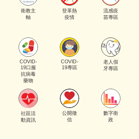
衛教主
登革熱
流感疫
軸
疫情
苗專區
COVID-
COVID-
老人假
19口服
19專區
牙專區
抗病毒
藥物
公開徵
數字衛
社區活
信
政
動資訊