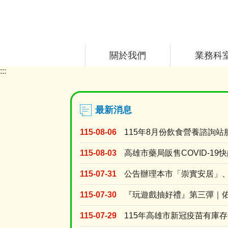
跳到主要內容區塊
關於我們
業務科
:::
目
前
顯
示
最新消息
圖
片:
115-08-06
115年8月份飲食營養諮詢站
長
照
115-08-03
3.0
115-07-31
115-07-30
『玩遊戲抽好禮』第三彈｜
115-07-29
115年高雄市新冠疫苗有庫