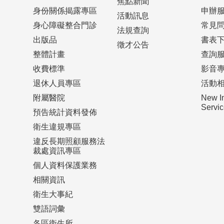
焦點新聞
身份關係揭露專區
申辦
活動訊息
身心障礙整合門診
常見
法規查詢
出版品
書表
徵才公告
整體計畫
查詢
收費標準
影音
退休人員專區
活動
附屬醫院
New I
Serv
預告統計資料發佈
衛生違規專區
違反長期照顧服務法
裁處資訊專區
個人資料保護業務
相關資訊
衛生大事紀
雙語詞彙
各區衛生所