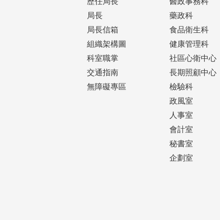
全
歷任局長
醫政事務科
民
局長
藥政科
健
局長信箱
食品衛生科
保
健
組織架構圖
健康管理科
康
科室職掌
社區心衛中心
存
摺
交通指南
長期照顧中心
無障礙專區
檢驗科
政風室
人事室
會計室
秘書室
企劃室