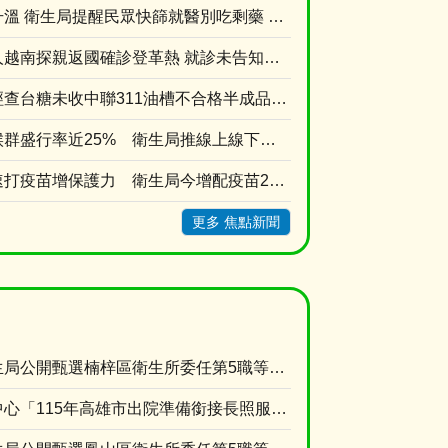
新冠疫情持續升溫 衛生局提醒民眾快篩就醫別吃剩藥 以免延誤黃金治療期
新住民母女兩人越南探親返國確診登革熱 就診未告知旅遊史衛生局依法裁罰
高市衛生局：經查台糖未收中聯311油槽不合格半成品原料油 台糖涉及中聯油品7/9早已預防性下....
成年人代謝症候群盛行率近25% 衛生局推線上線下雙抽獎活動提升正確認
新冠疫情升溫速打疫苗增保護力 衛生局今增配疫苗2萬劑配送轄內醫療院所
更多 焦點新聞
高雄市政府衛生局公開甄選楠梓區衛生所委任第5職等或薦任第6職等至第7職等綜合行政職系課員1名
本局長期照顧中心「115年高雄市出院準備銜接長照服務獎勵計畫」臨時人員甄選資格符合名單及甄選....