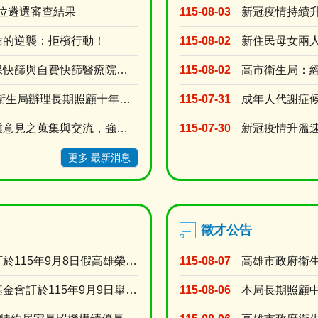
單位遴選審查結果
115-08-03
佑的逆襲：拒檳行動！
115-08-02
高雄市新冠抗病毒藥劑及健保快篩與自費快篩醫療院所名單
115-08-02
115年度第3季「高雄市政府衛生局辦理長期照顧十年計畫3.0居家式照顧暨喘息服務特約審查」
115-07-31
台灣護理學會為促進護理專業意見之蒐集與交流，強化護理人員參與公共事務及政策發展之機會建置「公....
115-07-30
更多 最新消息
徵才公告
【轉知】臺灣醫療品質協會訂於115年9月8日假高雄榮民總醫院門診大樓第二會議室舉辦「護理人的....
115-08-07
【轉知】財團法人藥害救濟基金會訂於115年9月9日舉辦「2026【醫識能•藥識能】線上直播講....
115-08-06