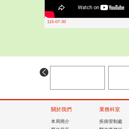
115-07-30
目
前
關於我們
業務科室
切
換
本局簡介
疾病管制處
至: