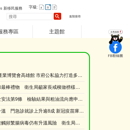
字級:
vices 新移民服務
搜
進階搜尋
尋
服務專區
主題館
中聯問題油品專區
1150729_新冠疫苗橫幅
115度_電子煙違法_廣告宣
115豪雨過後整頓環境宣導
長照3.0
115衛教主軸
癌症健康篩檢便利
失智照護服務
播放中
2026高齡健康產業博覽會高雄館 市府公私協力打造多元支持中高齡長輩生活方案
口腔篩檢父親節最棒禮物 衛生局籲家長戒檳做榜樣、青少年勇拒第一口檳榔
高雄主張增修食安法第9條 檢驗結果與粗油流向應申報 強化風險預警
新冠疫情持續升溫 門急診就診上升逾8成 新冠疫苗庫存僅1萬餘劑 近一周接種量是前一週的....
暑假旅遊人際接觸頻繁腸病毒仍有升溫風險 衛生局提醒勤洗手有症狀快就醫