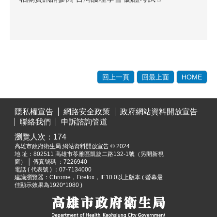
回上一頁
回最上面
HOME
:::
隱私權宣告
網路安全政策
政府網站資料開放宣告
聯絡我們
申訴諮詢管道
瀏覽人次：
174
高雄市政府衛生局 網站資料開放宣告 © 2024
地 址：
802511 高雄市苓雅區凱旋二路132-1號（另開新視
窗）
│ 傳真號碼 ：7226940
電話 ( 代表號 ) ：07-7134000
建議瀏覽器：Chrome，Firefox，IE10.0以上版本 ( 螢幕最
佳顯示效果為1920*1080 )