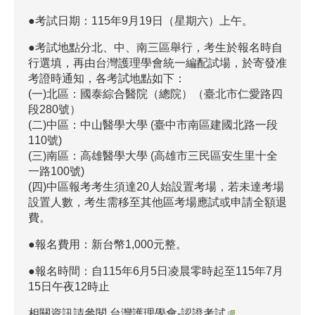
●考試日期：115年9月19日（星期六）上午。
●考試地點分北、中、南三區舉行，考生於報名時自
行選填，再由台灣護理學會統一編配試場，於寄發准
考證時通知，各考試地點如下：
(一)北區：國泰綜合醫院（總院）（臺北市仁愛路四
段280號）
(二)中區：中山醫學大學 (臺中市南區建國北路一段
110號)
(三)南區：高雄醫學大學 (高雄市三民區安生里十全
一路100號)
(四)中區報考考生須達20人始設置考場，若未達考場
設置人數，考生需移至其他區考場應試或申請全額退
費。
●報名費用：新台幣1,000元整。
●報名時間：自115年6月5日凌晨零時起至115年7月
15日午夜12時止
相關資訊請參閱
台灣護理學會-認證考試