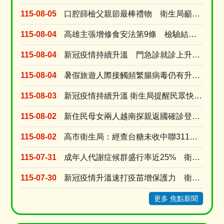
115-08-05
口腔篩檢父親節最棒禮物 衛生局籲家長戒檳做榜樣、青少年勇拒第一口檳榔
115-08-04
高雄主張增修食安法第9條 檢驗結果與粗油流向應申報 強化風險預警
115-08-04
新冠疫情持續升溫 門急診就診上升逾8成 新冠疫苗庫存僅1萬餘劑 近一周接種量是前一週的....
115-08-04
暑假旅遊人際接觸頻繁腸病毒仍有升溫風險 衛生局提醒勤洗手有症狀快就醫
115-08-03
新冠疫情持續升溫 衛生局提醒民眾快篩就醫別吃剩藥 以免延誤黃金治療期
115-08-02
新住民母女兩人越南探親返國確診登革熱 就診未告知旅遊史衛生局依法裁罰
115-08-02
高市衛生局：經查台糖未收中聯311油槽不合格半成品原料油 台糖涉及中聯油品7/9早已預防性下....
115-07-31
成年人代謝症候群盛行率近25% 衛生局推線上線下雙抽獎活動提升正確認
115-07-30
新冠疫情升溫速打疫苗增保護力 衛生局今增配疫苗2萬劑配送轄內醫療院所
更多 焦點新聞