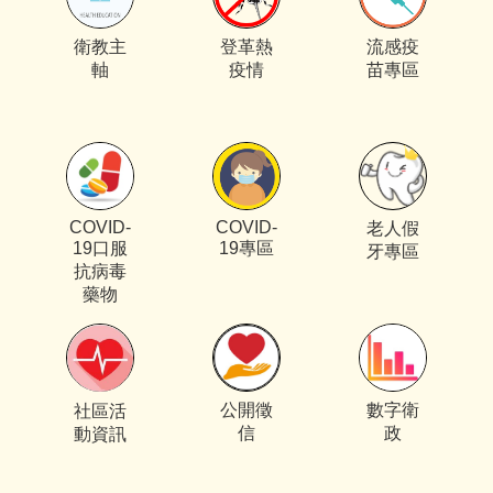
衛教主
登革熱
流感疫
軸
疫情
苗專區
COVID-
COVID-
老人假
19口服
19專區
牙專區
抗病毒
藥物
公開徵
數字衛
社區活
信
政
動資訊