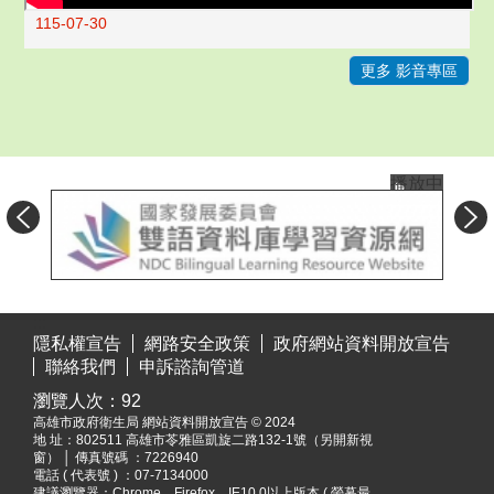
115-07-30
更多 影音專區
播放中
目
:::
前
隱私權宣告
網路安全政策
政府網站資料開放宣告
切
聯絡我們
申訴諮詢管道
換
瀏覽人次：
92
至:
高雄市政府衛生局 網站資料開放宣告 © 2024
雙
地 址：
802511 高雄市苓雅區凱旋二路132-1號（另開新視
語
窗）
│ 傳真號碼 ：7226940
資
電話 ( 代表號 ) ：07-7134000
建議瀏覽器：Chrome，Firefox，IE10.0以上版本 ( 螢幕最
源