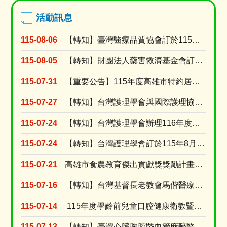
活動訊息
115-08-06
【轉知】臺灣醫療品質協會訂於115年9月8日假高雄榮民總醫院門診大樓第二會議室舉辦「護理人的....
115-08-05
【轉知】財團法人藥害救濟基金會訂於115年9月9日舉辦「2026【醫識能•藥識能】線上直播講....
115-07-31
【重要公告】115年度高雄市特約居家長照機構績優長照人員表揚活動，收件受理期限延長至115年....
115-07-27
【轉知】台灣護理學會與國際護理協會(ICN)共同辦理2027年「第31屆ICN 國際護理大會....
115-07-24
【轉知】台灣護理學會辦理116年度個別型研究計畫補助申請
115-07-24
【轉知】台灣護理學會訂於115年8月15日舉辦「腫瘤照護實證應用」網路研習會(線上視訊課程)
115-07-21
高雄市食農教育傑出貢獻獎獎勵計畫及活動簡章
115-07-16
【轉知】台灣基督長老教會馬偕醫療財團法人台東馬偕紀念醫院訂於115年8月15日(星期六)舉辦....
115-07-14
115年度學齡前兒童口腔健康衛教暨兒童安全種子師資教育訓練-錄取名單
115-07-13
【轉知】臺灣心臟胸腔暨血管麻醉醫學會訂於115年8月30日辦理2026年臺灣心臟胸腔暨血管麻....