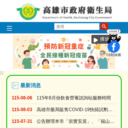
跳到主要內容區塊
搜
尋
播放中
:::
目
前
顯
最新消息
示
圖
115-08-06
115年8月份飲食營養諮詢站服務時間
片:
115
115-08-03
高雄市藥局販售COVID-19快篩試劑名單 (115年8月3日上午10時調查)
度
_
115-07-31
公告辦理本市「崇實安居」、「福山安居」、「鳳誠安居」、「鳳松安居」、「美都安居」、「岡山社宅....
電