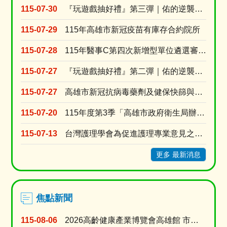
子
115-07-30
『玩遊戲抽好禮』第三彈｜佑的逆襲：代謝升級！
煙
違
115-07-29
115年高雄市新冠疫苗有庫存合約院所
法
_
115-07-28
115年醫事C第四次新增型單位遴選審查結果
廣
告
115-07-27
『玩遊戲抽好禮』第二彈｜佑的逆襲：拒檳行動！
宣
導
115-07-27
高雄市新冠抗病毒藥劑及健保快篩與自費快篩醫療院所名單
圖
115-07-20
115年度第3季「高雄市政府衛生局辦理長期照顧十年計畫3.0居家式照顧暨喘息服務特約審查」
115-07-13
台灣護理學會為促進護理專業意見之蒐集與交流，強化護理人員參與公共事務及政策發展之機會建置「公....
更多 最新消息
焦點新聞
115-08-06
2026高齡健康產業博覽會高雄館 市府公私協力打造多元支持中高齡長輩生活方案