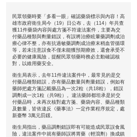
民眾領藥時要「多看一眼」確認藥袋標示與內容！高
雄市政府衛生局今（19）日公布，去（114）年共查
獲11件藥袋內容與處方箋不符違法案件，主要為交
付藥品種類與劑量錯誤，有誤將治療眩暈藥調劑成治
療心律不整，亦有抗過敏藥調劑成治療末稍血管循環
等，若未注意誤食不僅未能獲預期療效，還會承受不
必要的健康風險，提醒民眾領藥時務必主動確認核
對，以維用藥安全。
衛生局表示，去年11件違法案件中，最常見的是交
付藥品種類錯誤，亦有藥品數量與劑量錯誤，例如有
藥師把處方箋記載藥品為一次2粒（共18粒），錯誤
調劑成一次1粒（共9粒）。違法藥師都坦承是於交
付藥品時，未再次核對處方箋、藥袋內容、藥品種類
及數量，皆依違反《藥事法》一定作業程序規定，處
新臺幣 3萬元罰鍰。
衛生局指出，藥品調劑錯誤即有可能造成民眾誤食風
險，違法案件中就有藥師誤將胃藥（輕瀉劑）換成鎮