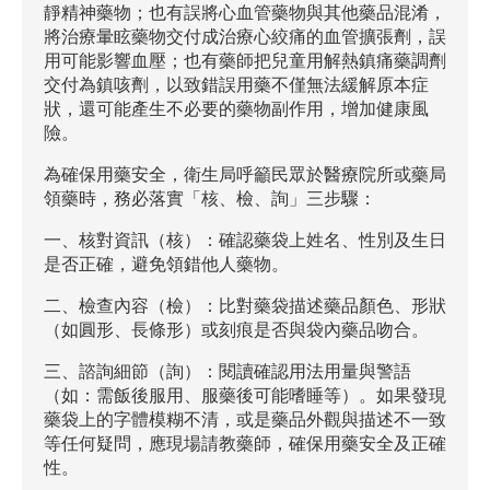
靜精神藥物；也有誤將心血管藥物與其他藥品混淆，
將治療暈眩藥物交付成治療心絞痛的血管擴張劑，誤
用可能影響血壓；也有藥師把兒童用解熱鎮痛藥調劑
交付為鎮咳劑，以致錯誤用藥不僅無法緩解原本症
狀，還可能產生不必要的藥物副作用，增加健康風
險。
為確保用藥安全，衛生局呼籲民眾於醫療院所或藥局
領藥時，務必落實「核、檢、詢」三步驟：
一、核對資訊（核）：確認藥袋上姓名、性別及生日
是否正確，避免領錯他人藥物。
二、檢查內容（檢）：比對藥袋描述藥品顏色、形狀
（如圓形、長條形）或刻痕是否與袋內藥品吻合。
三、諮詢細節（詢）：閱讀確認用法用量與警語
（如：需飯後服用、服藥後可能嗜睡等）。如果發現
藥袋上的字體模糊不清，或是藥品外觀與描述不一致
等任何疑問，應現場請教藥師，確保用藥安全及正確
性。