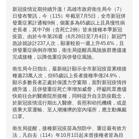
新冠疫情近期持續升溫！高雄市政府衛生局今（7）
日發布警訊，今（115）年截至7月5日，全市新冠併
發重症累計通報9例，個案多為65歲以上且具慢性病
史長者，其中7例（含死亡2例）皆未接種本季新冠
疫苗。由於今年第26週（6月28日至7月4日）新冠門
急診就診計237人次，顯著較前一週上升45.6%，且
併發重症病例亦增加，衛生局提醒高風險族群應儘速
完成接種，以降低重症與併發症風險。
衛生局今日指出，最新統計顯示全市新冠疫苗累積接
種逾23萬人次，但65歲以上長者接種率僅24.9%，
顯示多數長者正處於保護力空窗期，面對新冠疫情持
續升溫，且併發重症死亡率增加威脅，呼籲民眾應儘
快前往合約醫療院所接種，同時提升自主防疫觀念，
於新冠疫情流行期出入醫療、長照和幼托機構，或是
搭乘大眾運輸、至人潮擁擠的室內場所，應主動佩戴
口罩。
衛生局提醒，接種新冠疫苗為預防中、重症最有效方
法，凡自去（114）年10月1日起未曾接種者皆為目