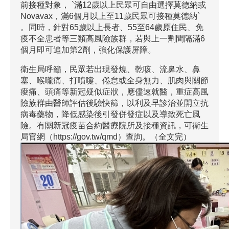
前接種對象， `滿12歲以上民眾可自由選擇莫德納或
Novavax，滿6個月以上至11歲民眾可接種莫德納`
。同時，針對65歲以上長者、55至64歲原住民、免
疫不全患者等三類高風險族群，若與上一劑間隔滿6
個月即可追加第2劑，強化保護屏障。
衛生局呼籲，民眾若出現發燒、乾咳、流鼻水、鼻
塞、喉嚨痛、打噴嚏、倦怠或全身無力、肌肉與關節
痠痛、頭痛等新冠疑似症狀，應儘速就醫，重症高風
險族群由醫師評估後驗快篩，以利及早診治並開立抗
病毒藥物，降低感染後引發併發症以及導致死亡風
險。有關新冠疫苗合約醫療院所及接種資訊，可衛生
局官網（https://gov.tw/qmd）查詢。（全文完）