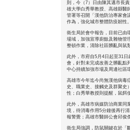
則，今（7）日由陳其邁市長
雄大學白秀華教授、高雄縣醫
管署等召開「漢他防治專家會
作為，強化城市整體防疫韌性
衛生局於會中報告，目前已由
場域，加強宣導廚餘及雜物管
整頓作業，清除社區髒亂與鼠
此外，市府自5月4日起至31
會，針對未完成改善之髒亂點
中心持續加強市場及周邊社區
高雄市今年迄今尚無漢他病毒
史、職業史、接觸史及群聚史
性；白秀華教授則提醒，鼠餌
此外，高雄市病媒防治商業同
境，待消毒作用5分鐘後再行
報警覺；高雄市醫師公會邱俊
衛生局強調，防鼠關鍵在於「