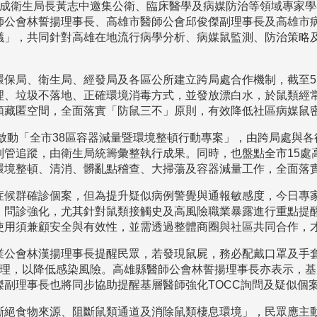
責成衛生局長黃志中邀集公衛、臨床醫學及病媒防治等領域專家
師公會林誓揚理事長、高雄市醫師公會邱俊傑副理事長及高雄市
議」，共同針對高雄在地流行病學分析、病媒鼠監測、防治策略
。
環保局、衛生局、經發局及各區公所建立跨局處合作機制，截至
理、垃圾不落地、正確環境消毒方式，並發放漂白水，於鼠類經
類藏匿空間，全面落實「防鼠三不」原則，有效降低社區病媒鼠
日啟動「全市38區容器減量暨環境整頓行動專案」，由跨局處與
列管追蹤，由衛生局統籌彙整執行成果。同時，也盤點全市15處
環境整頓、清消、髒亂點稽查、大掃蕩及容器減量工作，全面落
症候群確診個案，但為提升疑似病例警覺與通報敏感度，今日專家
）問診強化，尤其針對鼠類接觸史及高風險職業暴露進行重點提
使用須兼顧安全與有效性，並需透過整體商圈與社區共同合作，
業公會林漢揚理事長提醒民眾，若發現鼠屍，務必配戴口罩及手套
清理，以降低感染風險。高雄縣醫師公會林誓揚理事長亦表示，
傑副理事長也將同步協助提醒基層醫師強化TOCC詢問及疑似個
斷絕食物來源、阻斷鼠類通道及消除鼠類棲息環境」，民眾應主