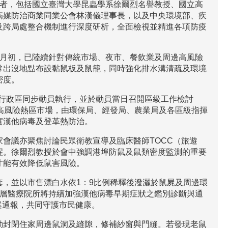
學者，包括國立臺灣大學昆蟲學系徐爾烈名譽教授、國立高
病媒防治商業同業公會林漢儀理事長，以及中央環境部、疾
及跨局處整合機制進行深度研析，全面檢視並精進各項防疫
5月初，已陸續針對傳統市場、夜市、餐飲業及周邊高風險
常出沒地點布設黏鼠板及鼠籠，同時強化排水溝清疏及環境
密度。
各行政區同步動員執行，並於動員當日召開區級工作檢討
高風險熱區市場，由環保局、經發局、農業局及各區級指揮
實漢他病毒及登革熱防治。
會議亦聚焦討論民眾衛教宣導及臨床醫師TOCC（旅遊
醒。徐爾烈教授於會中強調港埠防鼠及鼠類密度監測的重要
才能有效降低鼠害風險。
，並以市售漂白水依1：9比例稀釋後潑灑於鼠屍及周邊環
基層醫療院所將持續加強漢他病毒早期症狀之鑑別診斷與通
案通報，共同守護市民健康。
動封閉住家周邊鼠洞及縫隙，修補紗窗與門縫。若發現老鼠