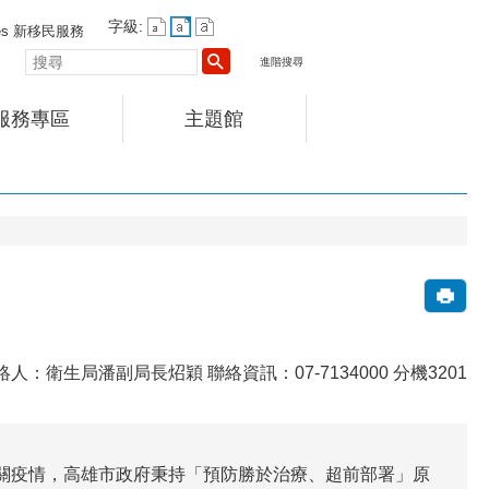
字級:
vices 新移民服務
搜
進階搜尋
尋
服務專區
主題館
 聯絡人：衛生局潘副局長炤穎 聯絡資訊：07-7134000 分機3201
相關疫情，高雄市政府秉持「預防勝於治療、超前部署」原