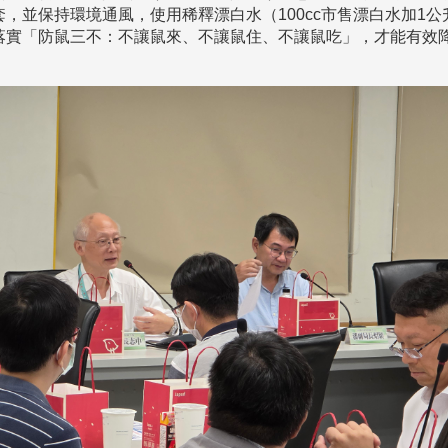
，並保持環境通風，使用稀釋漂白水（100cc市售漂白水加1公
落實「防鼠三不：不讓鼠來、不讓鼠住、不讓鼠吃」，才能有效