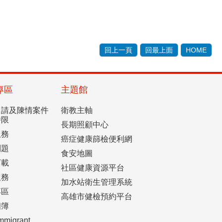
回上一頁
回最上面
HOME
專區
主題館
申請及陳情案件
衛教主軸
時限
長期照顧中心
服務
癌症健康篩檢便利網
問題
食安地圖
下載
社區健康資源平台
服務
加水站衛生管理系統
專區
高雄市健檢預約平台
相簿
mmigrant