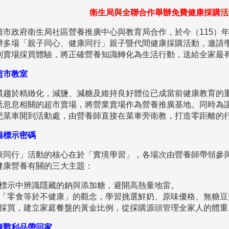
衛生局與全聯合作舉辦免費健康採購活
雄市政府衛生局社區營養推廣中心與教育局合作，於今（115）
辦多場「親子同心、健康同行」親子暨代間健康採購活動，邀請
到賣場採買體驗，將正確營養知識轉化為生活行動，送給全家最
超市教室
慣趨於精緻化，減鹽、減糖及維持良好體位已成當前健康教育的
活息息相關的超市賣場，將營業賣場作為營養推廣基地。同時為
把菜車開到活動處，由營養師直接在菜車旁衛教，打造零距離的
描標示密碼
康同行」活動的核心在於「實境學習」，各場次由營養師帶領參
健康營養有關的三大主題：
標示中辨識隱藏的鈉與添加糖，避開高熱量地雷。
「零食等於不健康」的觀念，學習挑選鮮奶、原味優格、無糖豆
採買，建立家庭餐盤的黃金比例，從採購源頭管理全家人的體重
康戰利品帶回家