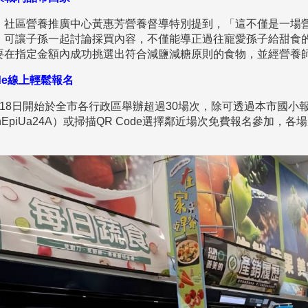
，社區營養推廣中心黃惠芳營養督導特別提到，「這不僅是一場
，可讓子孫一起討論採買內容，不僅能導正過往寵愛孫子給甜食
要在指定金額內成功挑選出符合減鹽減糖原則的食物，並經營養
de線上輕鬆報名
18日開始於全市各行政區舉辦超過30場次，除可透過本市國小
e/skYNSuqQhEpiUa24A）或掃描QR Code選擇鄰近場次免