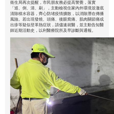
衛生局再次提醒，市民朋友務必提高警覺，落實
「巡、倒、清、刷」，主動檢視住家內外環境並澈底
清除積水容器，齊心防堵疫情擴散，以消除潛在傳播
風險。若出現發燒、頭痛、後眼窩痛、肌肉關節痛或
出疹等疑似登革熱症狀，請儘速就醫，並主動告知醫
師近期活動史，以利醫療院所及早診斷與通報。