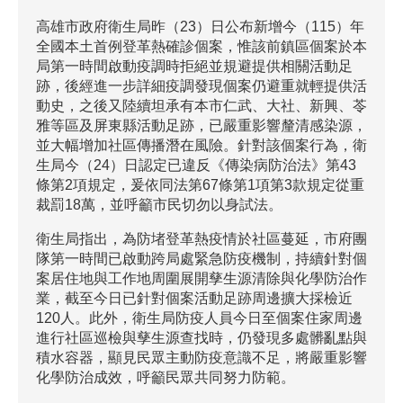
高雄市政府衛生局昨（23）日公布新增今（115）年
全國本土首例登革熱確診個案，惟該前鎮區個案於本
局第一時間啟動疫調時拒絕並規避提供相關活動足
跡，後經進一步詳細疫調發現個案仍避重就輕提供活
動史，之後又陸續坦承有本市仁武、大社、新興、苓
雅等區及屏東縣活動足跡，已嚴重影響釐清感染源，
並大幅增加社區傳播潛在風險。針對該個案行為，衛
生局今（24）日認定已違反《傳染病防治法》第43
條第2項規定，爰依同法第67條第1項第3款規定從重
裁罰18萬，並呼籲市民切勿以身試法。
衛生局指出，為防堵登革熱疫情於社區蔓延，市府團
隊第一時間已啟動跨局處緊急防疫機制，持續針對個
案居住地與工作地周圍展開孳生源清除與化學防治作
業，截至今日已針對個案活動足跡周邊擴大採檢近
120人。此外，衛生局防疫人員今日至個案住家周邊
進行社區巡檢與孳生源查找時，仍發現多處髒亂點與
積水容器，顯見民眾主動防疫意識不足，將嚴重影響
化學防治成效，呼籲民眾共同努力防範。