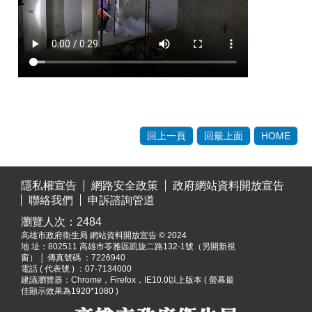
回上一頁
回最上面
HOME
:::
隱私權宣告
網路安全政策
政府網站資料開放宣告
聯絡我們
申訴諮詢管道
瀏覽人次：
2484
高雄市政府衛生局 網站資料開放宣告 © 2024
地 址：
802511 高雄市苓雅區凱旋二路132-1號（另開新視
窗）
│ 傳真號碼 ：7226940
電話 ( 代表號 ) ：07-7134000
建議瀏覽器：Chrome，Firefox，IE10.0以上版本 ( 螢幕最
佳顯示效果為1920*1080 )