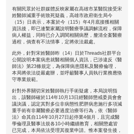
有關民眾於社群媒體反映家屬在高雄市某醫院接受宋
姓醫師減重手術致死疑義，高雄市政府衛生局今
（15）日表示，本案於今（115）年4月底接獲相關
資訊後，即已連繫家屬說明醫療爭議調解流程，保障
病人權益，同時已介入調閱相關病歷，釐清全案醫療
過程，倘查有不法情事，定將依法裁處。
此外，針對宋姓醫師昨（14）日於Threads社群平台
公開說明本案病患就醫相關個人資訊，已涉違反《醫
師法》第23條規定，為保障病患隱私及醫療倫理，
本局將依法從嚴處辦，並呼籲醫事人員執行業務應恪
守專業規範。
針對外界關切宋姓醫師執行手術疑慮，本局說明指
出，該醫師確於114年10月13日經醫師懲戒委員會會
議決議，認定其對多位非病態性肥胖病患施行多項減
重手術有非屬醫療必要過度治療等行為，依《醫師
法》命其自114年10月27日起停業4個月，且完成醫
學倫理及醫事法規各10小時繼續教育，相關懲處皆
已完成，本局依法受理其復業申請。惟本案發生後，