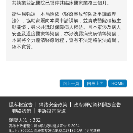
其執業登記醫院已暫停其臨床醫療業務三個月。
衛生局強調，本局除依《醫療事故預防及爭議處理
法》，協助家屬向本局申請調解，並責成醫院積極主
動關懷，尋求共識以保障病人權益。且本案涉及病人
安全及過度醫療等疑慮，亦涉洩露病患病情等疑慮，
本局將全力釐清醫療過程，查有不法定將依法處辦，
絕不寬貸。
回上一頁
回最上面
HOME
:::
隱私權宣告
網路安全政策
政府網站資料開放宣告
聯絡我們
申訴諮詢管道
瀏覽人次：
332
高雄市政府衛生局 網站資料開放宣告 © 2024
地 址：
802511 高雄市苓雅區凱旋二路132-1號（另開新視