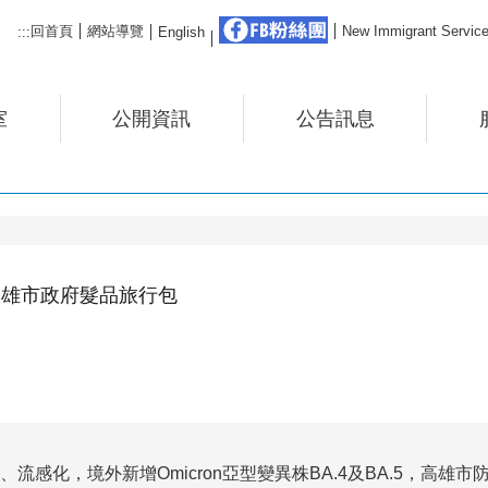
FB粉絲團
回首頁
網站導覽
New Immigrant Ser
:::
English
室
公開資訊
公告訊息
高雄市政府髮品旅行包
區化、流感化，境外新增Omicron亞型變異株BA.4及BA.5，