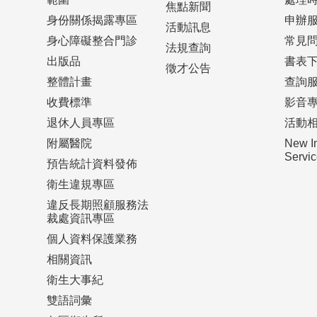
焦點新聞
身份關係揭露專區
申辦
活動訊息
身心障礙整合門診
常見
法規查詢
出版品
書表
徵才公告
整體計畫
查詢
收費標準
影音
退休人員專區
活動
附屬醫院
New I
Serv
預告統計資料發佈
衛生違規專區
違反長期照顧服務法
裁處資訊專區
個人資料保護業務
相關資訊
衛生大事紀
雙語詞彙