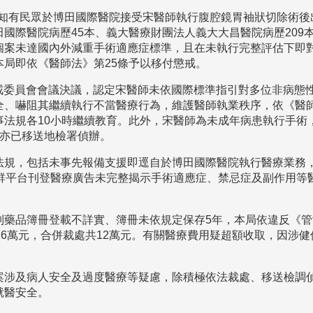
日獲知有民眾於博田國際醫院接受宋醫師執行腹腔鏡胃袖狀切除術
國際醫院病歷45本、義大醫療財團法人義大大昌醫院病歷20
個案未達國內外減重手術適應症標準，且在未執行完整評估下即
本局即依《醫師法》第25條予以移付懲戒。
師懲戒委員會會議決議，認定宋醫師未依國際標準指引對多位非病
、嚇阻其繼續執行不當醫療行為，維護醫師執業秩序，依《醫師法》
事法規各10小時繼續教育。此外，宋醫師為未成年病患執行手術
情亦已移送地檢署偵辦。
法規，包括未事先報備支援即逕自於博田國際醫院執行醫療業務，
群平台刊登醫療廣告未完整揭示手術適應症、禁忌症及副作用等
藥品簿冊登載不詳實、簿冊未依規定保存5年，本局依違反《管制
幣6萬元，合併裁處共12萬元。有關醫療費用疑超額收取，因涉
案涉及病人安全及過度醫療等疑慮，除積極依法裁處、移送檢調
就醫安全。