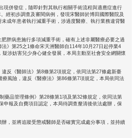
後出現併發症，隨即針對其執行相關手術流程與適應症進行
9本。經初步調查及審閱病例，發現宋醫師於博田國際醫院及
對未成年患者執行減重手術，涉過度醫療、執行業務違背醫
態性肥胖病患施行多項減重手術，確有上述非屬醫療必要之過
第25之1條命宋天洲醫師自114年10月27日起停業4
，疑涉妨害兒少身心健全發展，本局主動至社會安全網關懷
違反《醫師法》第8條第2項規定，依同法第27條處新臺
醫療風險，違反《醫療法》第86條第7項規定，本局依同法
藥品管理條例》第28條第1項及第32條規定，依同法第
健保申報及自費項目認定，本局待調查釐清後依法處辦，保
偵辦，並將追蹤受懲戒醫師是否確實完成處分事項，並持續