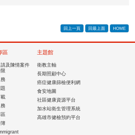
回上一頁
回最上面
HOME
專區
主題館
申請及陳情案件
衛教主軸
時限
長期照顧中心
服務
癌症健康篩檢便利網
問題
食安地圖
下載
社區健康資源平台
服務
加水站衛生管理系統
專區
高雄市健檢預約平台
相簿
mmigrant