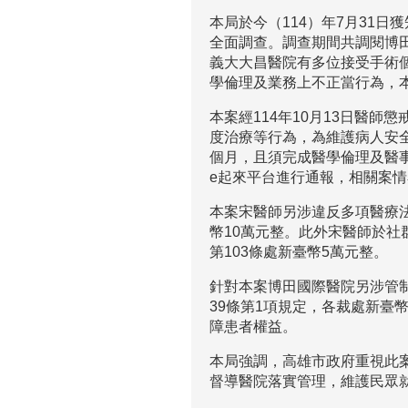
本局於今（114）年7月31
全面調查。調查期間共調閱博田
義大大昌醫院有多位接受手術
學倫理及業務上不正當行為，
本案經114年10月13日醫
度治療等行為，為維護病人安全
個月，且須完成醫學倫理及醫
e起來平台進行通報，相關案
本案宋醫師另涉違反多項醫療
幣10萬元整。此外宋醫師於社
第103條處新臺幣5萬元整。
針對本案博田國際醫院另涉管制
39條第1項規定，各裁處新臺
障患者權益。
本局強調，高雄市政府重視此
督導醫院落實管理，維護民眾