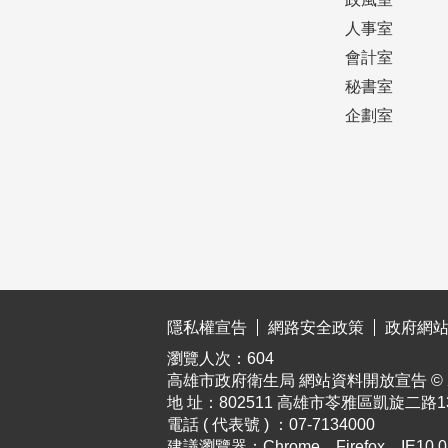
人事室
會計室
秘書室
企劃室
:::
隱私權宣告
網路安全政策
政府網
瀏覽人次：
604
高雄市政府衛生局 網站資料開放宣告 © 2
地 址：
802511 高雄市苓雅區凱旋二路
電話 ( 代表號 ) ：07-7134000
建議瀏覽器：Chrome，Firefox，IE10