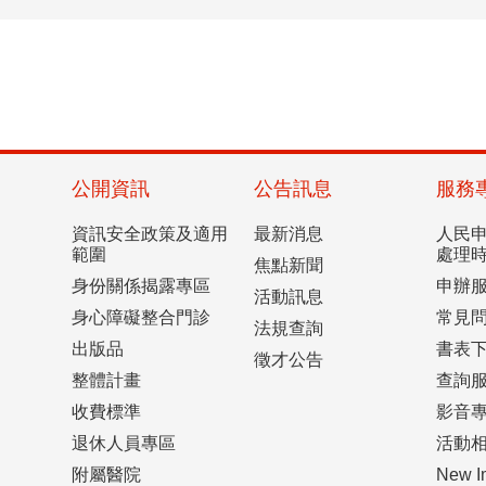
公開資訊
公告訊息
服務
資訊安全政策及適用
最新消息
人民
範圍
處理
焦點新聞
身份關係揭露專區
申辦
活動訊息
身心障礙整合門診
常見
法規查詢
出版品
書表
徵才公告
整體計畫
查詢
收費標準
影音
退休人員專區
活動
附屬醫院
New I