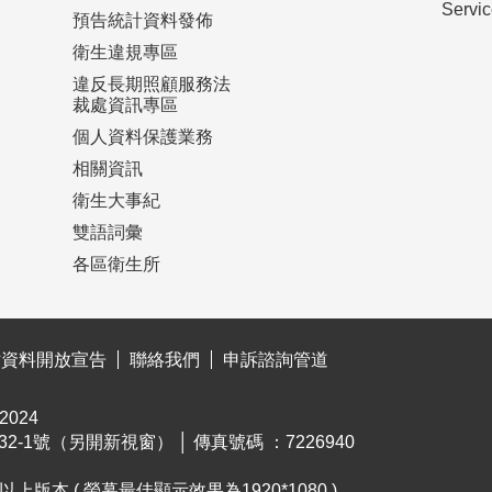
Serv
預告統計資料發佈
衛生違規專區
違反長期照顧服務法
裁處資訊專區
個人資料保護業務
相關資訊
衛生大事紀
雙語詞彙
各區衛生所
站資料開放宣告
聯絡我們
申訴諮詢管道
024
132-1號（另開新視窗）
│ 傳真號碼 ：7226940
.0以上版本 ( 螢幕最佳顯示效果為1920*1080 )