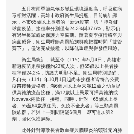
五月梅雨季節氣候多變且環境濕度高，呼吸道病
毒相對活躍，高雄市政府衛生局提醒，目前統計顯
示，本市65歲以上長者的「新冠疫苗」與「肺炎鏈
球菌疫苗」接種率分別僅有24.3%與37.6%，顯示仍
有過半長輩處於保護力空窗期。隨著夏季疫情將至與
病菌威脅，衛生局呼籲高風險族群應把握時間「雙管
齊下」，儘速完成接種，以降低重症與併發症風險。
衛生局統計，截至今（115）年5月4日，高雄市
新冠疫苗累積接種約23萬人次，但65歲以上長者接
種率僅24.2%，防護力明顯不足。衛生局特別提醒，
凡自去（114）年10月1日起尚未接種者皆符合公費
疫苗接種資格者，滿6個月以上至未滿12歲之幼童提
供莫德納疫苗接種，滿12歲以上民眾可擇莫德納或
Novavax兩款任一接種。同時，針對「65歲以上長
者、55至64歲原住民、免疫不全患者」等三類高風
險族群，若與上一劑間隔滿6個月，即可追加第2
劑，強化保護屏障。
此外針對導致長者敗血症與腦膜炎的頭號元凶肺