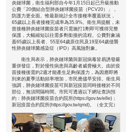
炎鏈球菌，衛生福利部自今年1月15日起已升級推動
公費「20價結合型肺炎鏈球菌疫苗（PCV20）」，
防護力更全面。惟最新統計全市接種率覆蓋狀況，
65歲以上長者接種完成率為35.9%。衛生局提醒，未
曾接種肺炎鏈球菌疫苗者只需施打1劑即可獲得完整
保護，大幅縮短以往需多劑銜接的流程。公費對象涵
蓋65歲以上長者、55至64歲原住民及19至64歲侵襲
性肺炎鏈球菌感染症（IPD）高風險對象。
衛生局表示，肺炎鏈球菌與新冠病毒皆易誘發嚴
重併發症，對於慢性病患與高齡者威脅極大。由於疫
苗接種後需約2週才能產生足夠保護力，為因應即將
到來的夏季活動頻率增加，市民應儘早安排。衛生局
強調，肺炎鏈球菌疫苗可與新冠疫苗同時接種於不同
部位，無須間隔時間。市民可透過以下網址查詢預
約：肺炎鏈球菌疫苗合約院所(https://gov.tw/e8e)；
新冠疫苗合約院所(https://gov.tw/qmd)。（全文完）