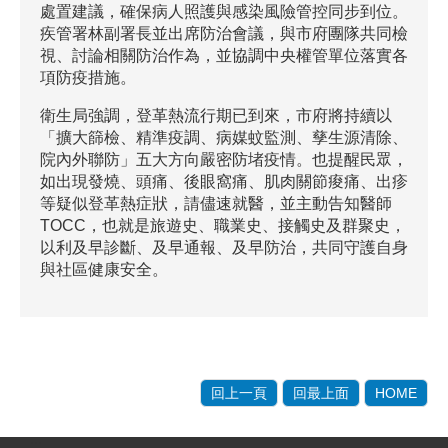
處置建議，確保病人照護與感染風險管控同步到位。
疾管署林副署長並出席防治會議，與市府團隊共同檢
視、討論相關防治作為，並協調中央權管單位落實各
項防疫措施。
衛生局強調，登革熱流行期已到來，市府將持續以
「擴大篩檢、精準疫調、病媒蚊監測、孳生源清除、
院內外聯防」五大方向嚴密防堵疫情。也提醒民眾，
如出現發燒、頭痛、後眼窩痛、肌肉關節痠痛、出疹
等疑似登革熱症狀，請儘速就醫，並主動告知醫師
TOCC，也就是旅遊史、職業史、接觸史及群聚史，
以利及早診斷、及早通報、及早防治，共同守護自身
與社區健康安全。
回上一頁
回最上面
HOME
:::