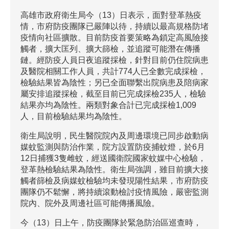
高雄市政府衛生局今（13）日表示，面對登革熱疫
情，市府防疫團隊已嚴陣以待，持續以最高規格防堵
疫情向社區擴散。目前防疫首要策略為鎖定高風險接
觸者，擴大匡列、擴大篩檢，並追蹤可能潛在傳播
鏈。經防疫人員日夜追蹤採檢，針對目前仍住院病患
及醫院相關工作人員，共計774人已全數完成採檢，
檢驗結果皆為陰性；另已全面聯繫出院病患及陪病家
屬安排追蹤採檢，截至目前已完成採檢235人，檢驗
結果亦均為陰性。兩類對象合計已完成採檢1,009
人，目前檢驗結果均為陰性。
衛生局說明，民生醫院院內及周邊環境已同步啟動病
媒蚊監測與防治作業，院方設置防疫捕蚊燈，於6月
12日捕獲3隻雌蚊，經送國衛院國家蚊媒中心檢驗，
登革熱檢驗結果為陰性。衛生局強調，雖目前擴大接
觸者篩檢及病媒蚊檢驗均未發現陽性結果，市府防疫
團隊仍不鬆懈，將持續滾動檢討疫情風險，嚴密監測
院內、院外及周邊社區可能傳播風險。
今（13）日上午，防疫團隊於緊急防治區巡查時，