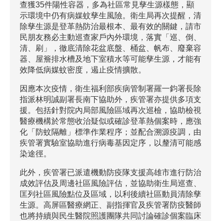
查獲35件陽性容器，多為社區常見孳生源樣態，顯
示環境中仍有病媒蚊孳生風險。衛生局再次提醒，清
除孳生源是登革熱防治最根本、最有效的關鍵，請市
民朋友務必主動巡查家戶內外環境，落實「巡、倒、
清、刷」，徹底清除花盆底盤、桶盆、帆布、廢棄容
器、屋簷排水槽及地下室積水等可能孳生源，才能有
效降低病媒蚊密度，遏止疫情擴散。
因應本次疫情，衛生福利部疾病管制署羅一鈞署長除
指派林明誠副署長南下協助外，疾管署亦提供多項支
援。包括針對院內局部風險區域再次巡檢，協助檢視
醫療機構於常態收治疑似或確診登革熱個案時，應強
化「防蚊隔離」標準作業程序；並配合溯源疫調，由
疾管署實驗室協助進行病毒基因定序，以釐清可能感
染途徑。
此外，疾管署已派遣機動防疫隊支援高雄市進行防治
成效評估及周邊社區風險評估，並協助衛生局巡查、
匡列社區風險點位及區域，以利後續社區動員清除孳
生源。高屏區醫療網正、副指揮官及疾管署防疫醫師
也將持續與民生醫院照護團隊共同討論確診個案臨床