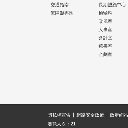
交通指南
長期照顧中心
無障礙專區
檢驗科
政風室
人事室
會計室
秘書室
企劃室
:::
隱私權宣告
網路安全政策
政府網
瀏覽人次：
21