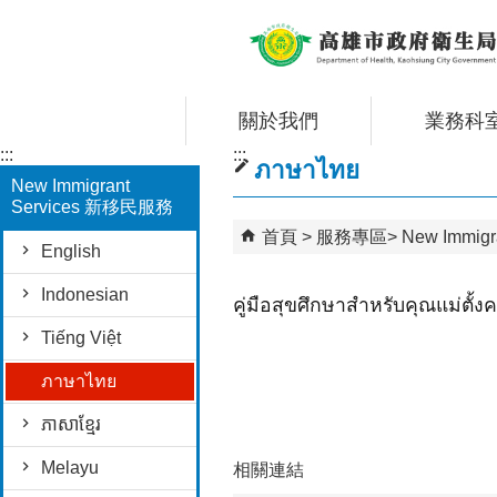
跳到主要內容區塊
關於我們
業務科
:::
:::
ภาษาไทย
New Immigrant
Services 新移民服務
首頁
服務專區
New Immig
English
Indonesian
คู่มือสุขศึกษาสำหรับคุณแม่ตั้งค
Tiếng Việt
ภาษาไทย
ភាសាខ្មែរ
Melayu
相關連結