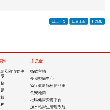
回上一頁
回最上面
HOME
專區
主題館
申請及陳情案件
衛教主軸
時限
長期照顧中心
服務
癌症健康篩檢便利網
問題
食安地圖
下載
社區健康資源平台
服務
加水站衛生管理系統