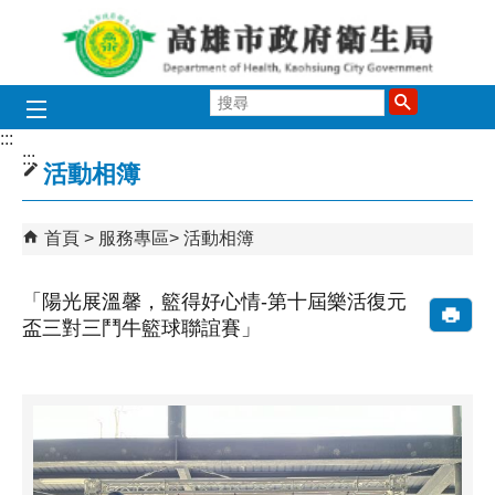
跳到主要內容區塊
搜
尋
:::
:::
活動相簿
首頁
服務專區
活動相簿
「陽光展溫馨，籃得好心情-第十屆樂活復元
盃三對三鬥牛籃球聯誼賽」