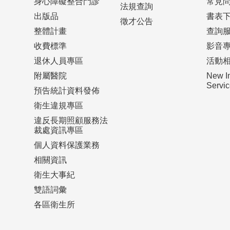
身心障礙整合門診
常見
法規查詢
出版品
書表
徵才公告
整體計畫
查詢
收費標準
影音
退休人員專區
活動
附屬醫院
New I
Serv
預告統計資料發佈
衛生違規專區
違反長期照顧服務法
裁處資訊專區
個人資料保護業務
相關資訊
衛生大事紀
雙語詞彙
各區衛生所