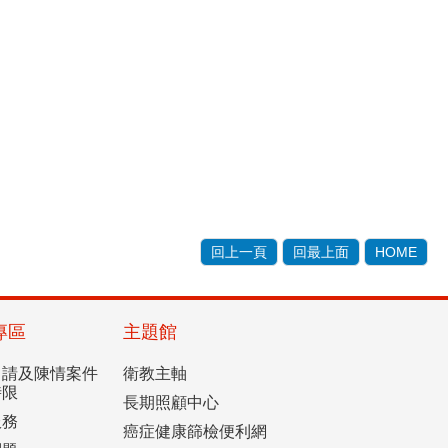
回上一頁
回最上面
HOME
專區
主題館
申請及陳情案件
衛教主軸
時限
長期照顧中心
服務
癌症健康篩檢便利網