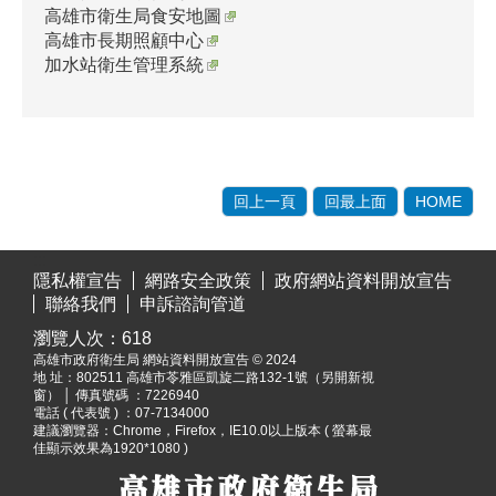
高雄市衛生局食安地圖
高雄市長期照顧中心
加水站衛生管理系統
回上一頁
回最上面
HOME
:::
隱私權宣告
網路安全政策
政府網站資料開放宣告
聯絡我們
申訴諮詢管道
瀏覽人次：
618
高雄市政府衛生局 網站資料開放宣告 © 2024
地 址：
802511 高雄市苓雅區凱旋二路132-1號（另開新視
窗）
│ 傳真號碼 ：7226940
電話 ( 代表號 ) ：07-7134000
建議瀏覽器：Chrome，Firefox，IE10.0以上版本 ( 螢幕最
佳顯示效果為1920*1080 )