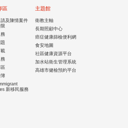
專區
主題館
申請及陳情案件
衛教主軸
時限
長期照顧中心
服務
癌症健康篩檢便利網
問題
食安地圖
下載
社區健康資源平台
服務
加水站衛生管理系統
專區
高雄市健檢預約平台
相簿
mmigrant
ices 新移民服務