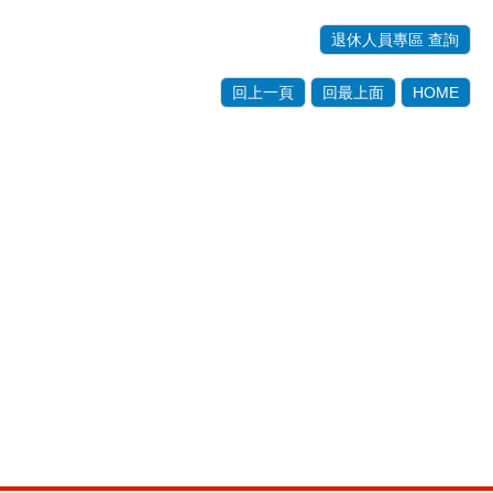
退休人員專區 查詢
回上一頁
回最上面
HOME