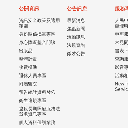
公開資訊
公告訊息
服務
資訊安全政策及適用
最新消息
人民
範圍
處理
焦點新聞
身份關係揭露專區
申辦
活動訊息
身心障礙整合門診
常見
法規查詢
出版品
書表
徵才公告
整體計畫
查詢
收費標準
影音
退休人員專區
活動
附屬醫院
New I
Serv
預告統計資料發佈
衛生違規專區
違反長期照顧服務法
裁處資訊專區
個人資料保護業務