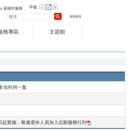
字級:
vices 新移民服務
搜
進階搜尋
尋
服務專區
主題館
多加利用一案
1日起實施，敬邀退休人員加入志願服務行列