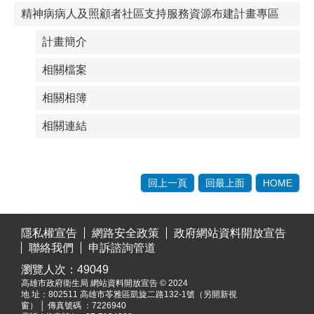
精神病病人及照顧者社區支持服務資源布建計畫專區
計畫簡介
相關檔案
相關相簿
相關連結
回上一頁
回最上面
HOME
:::
隱私權宣告
網路安全政策
政府網站資料開放宣告
聯絡我們
申訴諮詢管道
瀏覽人次：
49049
高雄市政府衛生局 網站資料開放宣告 © 2024
地 址：
802511 高雄市苓雅區凱旋二路132-1號（另開新視
窗）
│ 傳真號碼 ：7226940