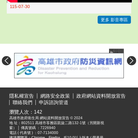
115-07-30
更多 影音專區
播放中
目
:::
前
隱私權宣告
網路安全政策
政府網站資料開放宣告
切
聯絡我們
申訴諮詢管道
換
瀏覽人次：
142
至:
高雄市政府衛生局 網站資料開放宣告 © 2024
高
地 址：
802511 高雄市苓雅區凱旋二路132-1號（另開新視
雄
窗）
│ 傳真號碼 ：7226940
市
電話 ( 代表號 ) ：07-7134000
建議瀏覽器：Chrome，Firefox，IE10.0以上版本 ( 螢幕最