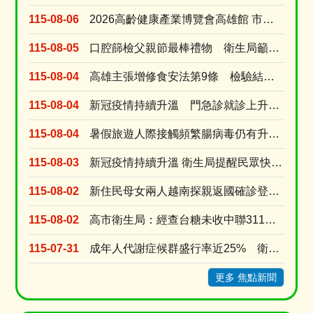
115-08-06
2026高齡健康產業博覽會高雄館 市府公私協力打造多元支持中高齡長輩生活方案
115-08-05
口腔篩檢父親節最棒禮物 衛生局籲家長戒檳做榜樣、青少年勇拒第一口檳榔
115-08-04
高雄主張增修食安法第9條 檢驗結果與粗油流向應申報 強化風險預警
115-08-04
新冠疫情持續升溫 門急診就診上升逾8成 新冠疫苗庫存僅1萬餘劑 近一周接種量是前一週的....
115-08-04
暑假旅遊人際接觸頻繁腸病毒仍有升溫風險 衛生局提醒勤洗手有症狀快就醫
115-08-03
新冠疫情持續升溫 衛生局提醒民眾快篩就醫別吃剩藥 以免延誤黃金治療期
115-08-02
新住民母女兩人越南探親返國確診登革熱 就診未告知旅遊史衛生局依法裁罰
115-08-02
高市衛生局：經查台糖未收中聯311油槽不合格半成品原料油 台糖涉及中聯油品7/9早已預防性下....
115-07-31
成年人代謝症候群盛行率近25% 衛生局推線上線下雙抽獎活動提升正確認
更多 焦點新聞