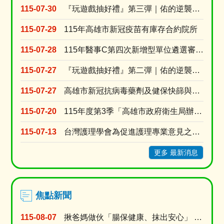
苗
115-07-30
『玩遊戲抽好禮』第三彈｜佑的逆襲：代謝升級！
橫
幅
115-07-29
115年高雄市新冠疫苗有庫存合約院所
115-07-28
115年醫事C第四次新增型單位遴選審查結果
115-07-27
『玩遊戲抽好禮』第二彈｜佑的逆襲：拒檳行動！
115-07-27
高雄市新冠抗病毒藥劑及健保快篩與自費快篩醫療院所名單
115-07-20
115年度第3季「高雄市政府衛生局辦理長期照顧十年計畫3.0居家式照顧暨喘息服務特約審查」
115-07-13
台灣護理學會為促進護理專業意見之蒐集與交流，強化護理人員參與公共事務及政策發展之機會建置「公....
更多 最新消息
焦點新聞
115-08-07
揪爸媽做伙「腸保健康、抹出安心」 衛生局8月父親節篩檢專案送百元超商禮券