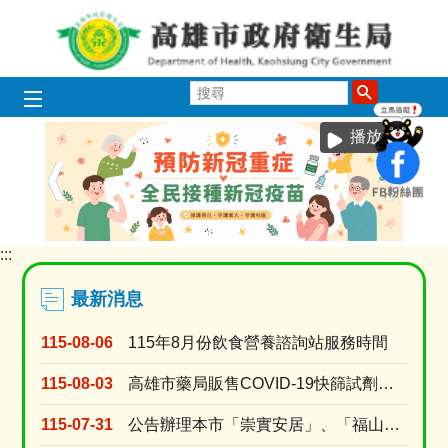
跳到主要內容區塊
搜
尋
播放中
:::
目
前
顯
最新消息
示
圖
115-08-06
115年8月份飲食營養諮詢站服務時間
片:
1150729_
115-08-03
高雄市藥局販售COVID-19快篩試劑名單 (115年8月3日上午10時調查)
新
冠
115-07-31
公告辦理本市「崇實安居」、「福山安居」、「鳳誠安居」、「鳳松安居」、「美都安居」、「岡山社宅....
疫