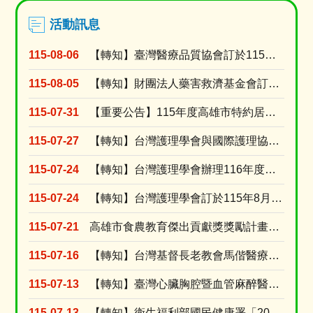
活動訊息
115-08-06
【轉知】臺灣醫療品質協會訂於115年9月8日假高雄榮民總醫院門診大樓第二會議室舉辦「護理人的....
115-08-05
【轉知】財團法人藥害救濟基金會訂於115年9月9日舉辦「2026【醫識能•藥識能】線上直播講....
115-07-31
【重要公告】115年度高雄市特約居家長照機構績優長照人員表揚活動，收件受理期限延長至115年....
115-07-27
【轉知】台灣護理學會與國際護理協會(ICN)共同辦理2027年「第31屆ICN 國際護理大會....
115-07-24
【轉知】台灣護理學會辦理116年度個別型研究計畫補助申請
115-07-24
【轉知】台灣護理學會訂於115年8月15日舉辦「腫瘤照護實證應用」網路研習會(線上視訊課程)
115-07-21
高雄市食農教育傑出貢獻獎獎勵計畫及活動簡章
115-07-16
【轉知】台灣基督長老教會馬偕醫療財團法人台東馬偕紀念醫院訂於115年8月15日(星期六)舉辦....
115-07-13
【轉知】臺灣心臟胸腔暨血管麻醉醫學會訂於115年8月30日辦理2026年臺灣心臟胸腔暨血管麻....
115-07-13
【轉知】衛生福利部國民健康署「2026逆轉代謝 健康加值」活動開跑