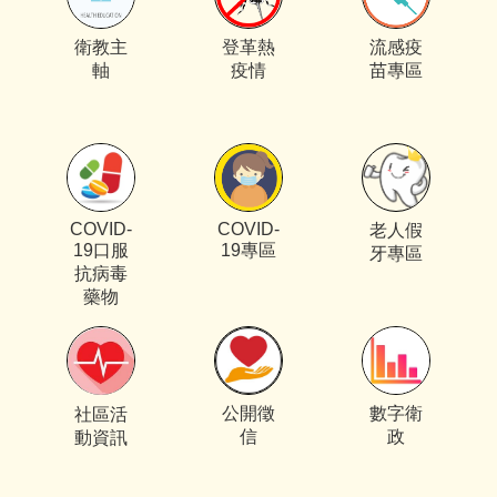
衛教主
登革熱
流感疫
軸
疫情
苗專區
COVID-
COVID-
老人假
19口服
19專區
牙專區
抗病毒
藥物
公開徵
數字衛
社區活
信
政
動資訊