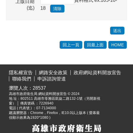
資料格式 ex:105-10-
上版日期
(迄)
18
回上一頁
回最上面
HOME
:::
隱私權宣告
網路安全政策
政府網站資料開放宣告
聯絡我們
申訴諮詢管道
瀏覽人次：
28537
高雄市政府衛生局 網站資料開放宣告 © 2024
地 址：
802511 高雄市苓雅區凱旋二路132-1號（另開新視
窗）
│ 傳真號碼 ：7226940
電話 ( 代表號 ) ：07-7134000
建議瀏覽器：Chrome，Firefox，IE10.0以上版本 ( 螢幕最
佳顯示效果為1920*1080 )