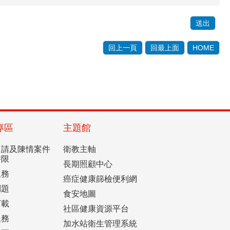
回上一頁
回最上面
HOME
專區
主題館
申請及陳情案件
衛教主軸
時限
長期照顧中心
服務
癌症健康篩檢便利網
問題
食安地圖
下載
社區健康資源平台
服務
加水站衛生管理系統