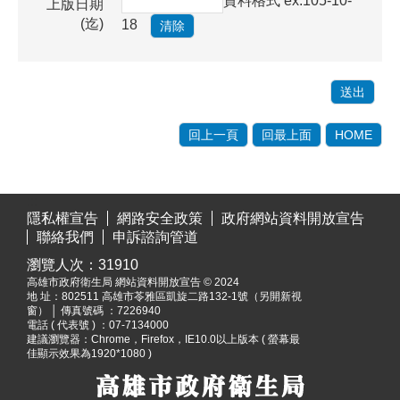
資料格式 ex:105-10-
上版日期
(迄)
18
回上一頁
回最上面
HOME
:::
隱私權宣告
網路安全政策
政府網站資料開放宣告
聯絡我們
申訴諮詢管道
瀏覽人次：
31910
高雄市政府衛生局 網站資料開放宣告 © 2024
地 址：
802511 高雄市苓雅區凱旋二路132-1號（另開新視
窗）
│ 傳真號碼 ：7226940
電話 ( 代表號 ) ：07-7134000
建議瀏覽器：Chrome，Firefox，IE10.0以上版本 ( 螢幕最
佳顯示效果為1920*1080 )