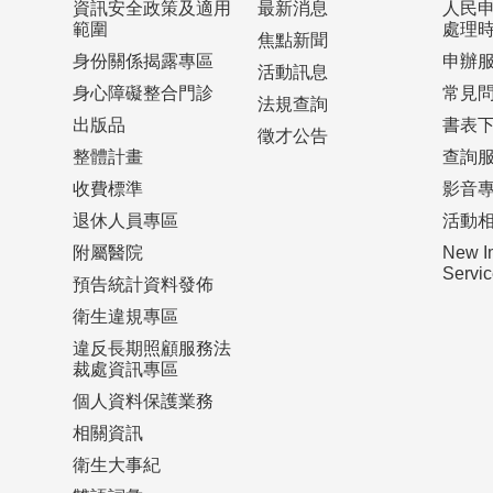
資訊安全政策及適用
最新消息
人民
範圍
處理
焦點新聞
身份關係揭露專區
申辦
活動訊息
身心障礙整合門診
常見
法規查詢
出版品
書表
徵才公告
整體計畫
查詢
收費標準
影音
退休人員專區
活動
附屬醫院
New I
Serv
預告統計資料發佈
衛生違規專區
違反長期照顧服務法
裁處資訊專區
個人資料保護業務
相關資訊
衛生大事紀