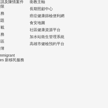
申請及陳情案件
衛教主軸
時限
長期照顧中心
服務
癌症健康篩檢便利網
問題
食安地圖
下載
社區健康資源平台
服務
加水站衛生管理系統
專區
高雄市健檢預約平台
相簿
mmigrant
ices 新移民服務