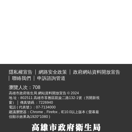
:::
隱私權宣告
網路安全政策
政府網站資料開放宣告
聯絡我們
申訴諮詢管道
瀏覽人次：
708
高雄市政府衛生局 網站資料開放宣告 © 2024
地 址：
802511 高雄市苓雅區凱旋二路132-1號（另開新視
窗）
│ 傳真號碼 ：7226940
電話 ( 代表號 ) ：07-7134000
建議瀏覽器：Chrome，Firefox，IE10.0以上版本 ( 螢幕最
佳顯示效果為1920*1080 )