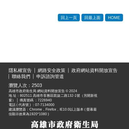
回上一頁
回最上面
HOME
:::
隱私權宣告
網路安全政策
政府網站資料開放宣告
聯絡我們
申訴諮詢管道
瀏覽人次：
2503
高雄市政府衛生局 網站資料開放宣告 © 2024
地 址：
802511 高雄市苓雅區凱旋二路132-1號（另開新視
窗）
│ 傳真號碼 ：7226940
電話 ( 代表號 ) ：07-7134000
建議瀏覽器：Chrome，Firefox，IE10.0以上版本 ( 螢幕最
佳顯示效果為1920*1080 )