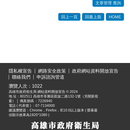
文章管理 查詢
回上一頁
回最上面
HOME
:::
隱私權宣告
網路安全政策
政府網站資料開放宣告
聯絡我們
申訴諮詢管道
瀏覽人次：
1022
高雄市政府衛生局 網站資料開放宣告 © 2024
地 址：
802511 高雄市苓雅區凱旋二路132-1號（另開新視
窗）
│ 傳真號碼 ：7226940
電話 ( 代表號 ) ：07-7134000
建議瀏覽器：Chrome，Firefox，IE10.0以上版本 ( 螢幕最
佳顯示效果為1920*1080 )