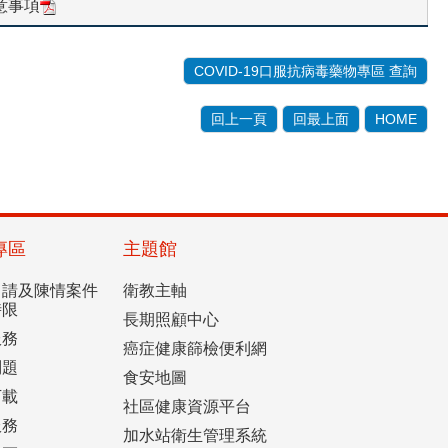
注意事項
COVID-19口服抗病毒藥物專區 查詢
回上一頁
回最上面
HOME
專區
主題館
申請及陳情案件
衛教主軸
時限
長期照顧中心
服務
癌症健康篩檢便利網
問題
食安地圖
下載
社區健康資源平台
服務
加水站衛生管理系統