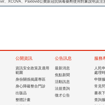
piravir、XCOVA、Paxlovid公費新冠抗病毒藥劑使用對象說明及
公開資訊
公告訊息
服務
資訊安全政策及適用
最新消息
人民
範圍
處理
焦點新聞
身份關係揭露專區
申辦
活動訊息
身心障礙整合門診
常見
法規查詢
出版品
書表
徵才公告
整體計畫
查詢