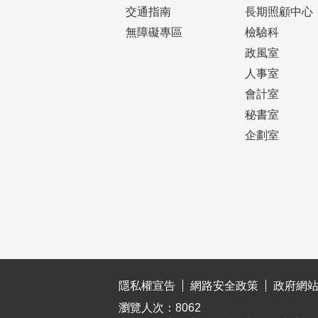
交通指南
長期照顧中心
無障礙專區
檢驗科
政風室
人事室
會計室
秘書室
企劃室
:::
隱私權宣告
網路安全政策
政府網
瀏覽人次：
8062