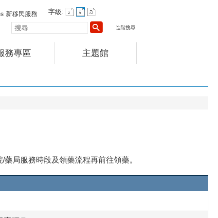
字級:
vices 新移民服務
搜
進階搜尋
尋
服務專區
主題館
院/藥局服務時段及領藥流程再前往領藥。