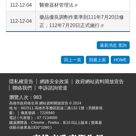
112-12-04
醫療器材管理法
藥品優良調劑作業準則111年7月20日修
112-12-04
正，112年7月20日正式施行
最新消息 查詢
回上一頁
回最上面
HOME
:::
隱私權宣告
網路安全政策
政府網站資料開放宣告
聯絡我們
申訴諮詢管道
瀏覽人次：
983
高雄市政府衛生局 網站資料開放宣告 © 2024
地 址：
802511 高雄市苓雅區凱旋二路132-1號（另開新視
窗）
│ 傳真號碼 ：7226940
電話 ( 代表號 ) ：07-7134000
建議瀏覽器：Chrome，Firefox，IE10.0以上版本 ( 螢幕最
佳顯示效果為1920*1080 )