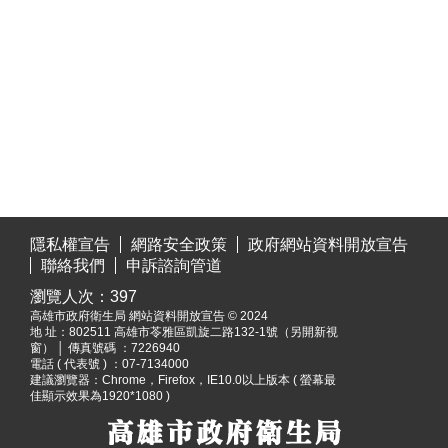
:::
隱私權宣告
網路安全政策
政府網站資料開放宣告
聯絡我們
申訴諮詢管道
瀏覽人次：
397
高雄市政府衛生局 網站資料開放宣告 © 2024
地 址：
802511 高雄市苓雅區凱旋二路132-1號（另開新視
窗）
│ 傳真號碼 ：7226940
電話 ( 代表號 ) ：07-7134000
建議瀏覽器：Chrome，Firefox，IE10.0以上版本 ( 螢幕最
佳顯示效果為1920*1080 )