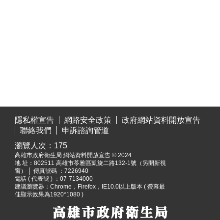
:::
隱私權宣告
網路安全政策
政府網站資料開放宣告
聯絡我們
申訴諮詢管道
瀏覽人次：
175
高雄市政府衛生局 網站資料開放宣告 © 2024
地 址：
802511 高雄市苓雅區凱旋二路132-1號（另開新視
窗）
│ 傳真號碼 ：7226940
電話 ( 代表號 ) ：07-7134000
建議瀏覽器：Chrome，Firefox，IE10.0以上版本 ( 螢幕最
佳顯示效果為1920*1080 )